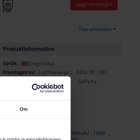
Lägg i varukorgen
PDF
Fler alternativ
Produktinformation
Engelska
Språk:
Lyftkranar, SIS/TK 262
Framtagen av:
Cranes - Safety -
Internationell titel:
Tower cranes
STD-57354
Artikelnummer:
1
Utgåva:
Om
2006-12-21
Fastställd:
46
Antal sidor:
SS-EN 14439:2006+A2:2009
,
Ersätts av:
k och stödja marknadsföringen