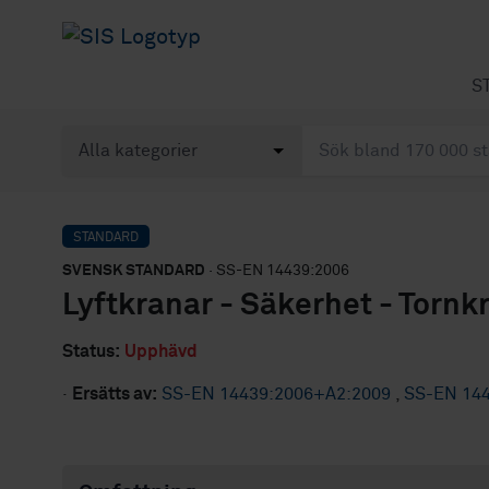
S
STANDARD
SVENSK STANDARD
· SS-EN 14439:2006
Lyftkranar - Säkerhet - Tornk
Status:
Upphävd
·
Ersätts av:
SS-EN 14439:2006+A2:2009
,
SS-EN 14