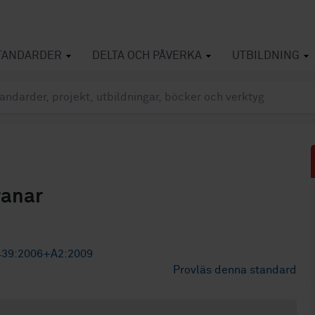
TANDARDER
DELTA OCH PÅVERKA
UTBILDNING
ranar
439:2006+A2:2009
Provläs denna standard