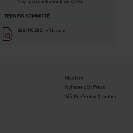
Höj- och sänkbara kranhytter
TEKNISK KOMMITTÉ
SIS/TK 262
Lyftkranar
Medlem
Nyheter och Press
SIS Konferens & möten