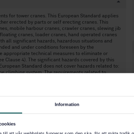
nts for tower cranes. This European Standard applies
ther erected by parts or self erecting cranes. This
es, mobile harbour cranes, crawler cranes, slewing jib
 floating cranes, loader cranes, hand operated cranes
h all significant hazards, hazardous situations and
ended and under conditions foreseen by the
e appropriate technical measures to eliminate or
ee Clause 4). The significant hazards covered by this
s European Standard does not cover hazards related to:
- the climbing system. The requirements related to
hazards due to external influence on electrical
ionising radiation are not covered by this European
e to tower cranes which are manufactured before the
ard.
Information
cookies
e till att vår webbplats fungerar som den ska, för att mäta trafi
ar (53.020.20)