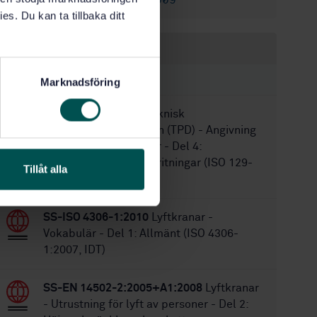
SS-EN 14439:2006+A2:2009
es. Du kan ta tillbaka ditt
Inom samma område
STANDARDER
Marknadsföring
SS-ISO 129-4:2013
Teknisk
produktdokumentation (TPD) - Angivning
av mått och toleranser - Del 4:
Måttsättning på varvsritningar (ISO 129-
Tillåt alla
4:2013, IDT)
SS-ISO 4306-1:2010
Lyftkranar -
Vokabulär - Del 1: Allmänt (ISO 4306-
1:2007, IDT)
SS-EN 14502-2:2005+A1:2008
Lyftkranar
- Utrustning för lyft av personer - Del 2: