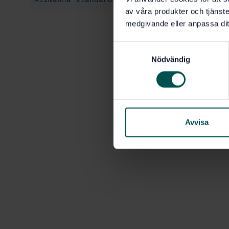
av våra produkter och tjänster
medgivande eller anpassa dit
S
Nödvändig
a
m
t
y
c
k
Avvisa
e
s
v
a
l