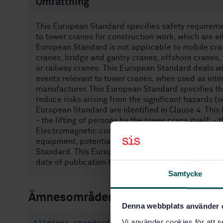
Omfattning
This European Standard specifies safety requireme
to tower cranes for construction work, which are ei
European Standard is not applicable to mobile cran
cranes, bridge and gantry cranes, offshore cranes,
or railway cranes. This European Standard deals wit
events relevant to tower cranes, when used as int
manufacturer. This European Standard specifies th
reduce risks arising from the significant hazards (s
European Standard are identified in Clause 4. Thi
- the lifting of persons by the tower crane itself; 
Electromagnetic compatibility (EMC), the specific 
equipment, potentially explosive atmospheres and 
Standard. This European Standard is not applicabl
date of publication by CEN of this European Stand
Samtycke
Ämnesområden
Denna webbplats använder 
Vi använder cookies för att s
Allmänna standarder (47.020.01)
Lyftkran