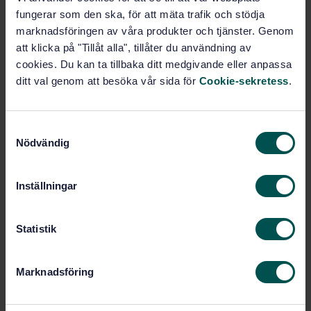
Pris:
1 097 SEK
fungerar som den ska, för att mäta trafik och stödja
Lägg i varukorgen
marknadsföringen av våra produkter och tjänster. Genom
PDF
att klicka på "Tillåt alla", tillåter du användning av
cookies. Du kan ta tillbaka ditt medgivande eller anpassa
Fler alternativ
ditt val genom att besöka vår sida för
Cookie-sekretess
.
Produktinformation
S
Nödvändig
a
Engelska
Språk:
m
Aluminium, SIS/TK 624/AG 01
Framtagen av:
t
Inställningar
Anodizing of aluminium
Internationell titel:
y
and its alloys - Measurement of
c
specular reflectance and specular gloss
k
Statistik
of anodic oxidation coatings at angles
of 20°, 45°, 60° or 85° (ISO 7668:2021)
e
s
STD-80031127
Artikelnummer:
Marknadsföring
v
3
Utgåva:
a
2021-09-07
Fastställd: