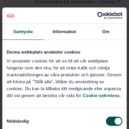
Prenumerera på standarden - Läs mer
Pris:
789 SEK
Lägg i varukorgen
PDF
Samtycke
Information
Om
Fler alternativ
Denna webbplats använder cookies
Vi använder cookies för att se till att vår webbplats
Produktinformation
fungerar som den ska, för att mäta trafik och stödja
Engelska
Svenska
marknadsföringen av våra produkter och tjänster. Genom
Språk:
att klicka på "Tillåt alla", tillåter du användning av
Svenska institutet för
Framtagen av:
cookies. Du kan ta tillbaka ditt medgivande eller anpassa
standarder
ditt val genom att besöka vår sida för
Cookie-sekretess
.
Metallic coatings - Test
Internationell titel:
methods for electrodeposited silver and
silver alloy coatings - Part 1:
Determination of coating thickness
S
Nödvändig
a
STD-4263
Artikelnummer: