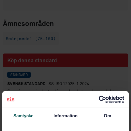
Ämnesområden
Smörjmedel (75.100)
Köp denna standard
STANDARD
SVENSK STANDARD
· SS-ISO 12925-1:2024
Smörjmedel, industrioljor och relaterade produkter
(klass L) - Familj C (Kuggväxlar) - Del 1:
Specifikationer för smörjmedel för slutna
kuggväxelsystem (ISO 12925-1:2024, IDT) (ISO 12925-
Samtycke
Information
Om
1:2024, IDT)
Prenumerera på standarden - Läs mer