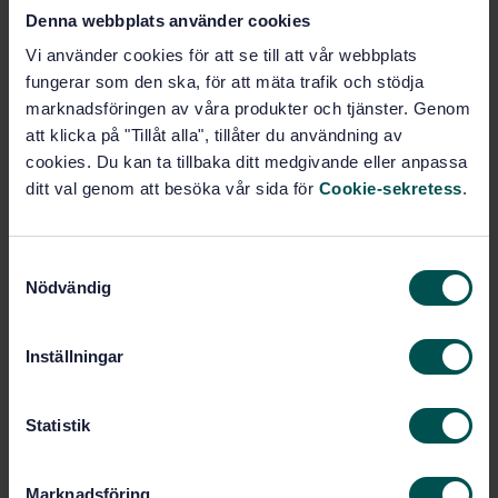
Denna webbplats använder cookies
Pris:
1 420 SEK
Vi använder cookies för att se till att vår webbplats
Lägg i varukorgen
fungerar som den ska, för att mäta trafik och stödja
PDF
marknadsföringen av våra produkter och tjänster. Genom
att klicka på "Tillåt alla", tillåter du användning av
Fler alternativ
cookies. Du kan ta tillbaka ditt medgivande eller anpassa
ditt val genom att besöka vår sida för
Cookie-sekretess
.
Produktinformation
S
Engelska
Språk:
Nödvändig
a
Smörjmedel och
Framtagen av:
m
hydraulvätskor, SIS/TK 646/AG 08
t
Inställningar
Lubricants, industrial
Internationell titel:
y
oils and related products (class L) —
c
Family C (gears) — Part 1:
k
Statistik
Specifications for lubricants for
e
enclosed gear systems (ISO 12925-
s
1:2024, IDT) (ISO 12925-1:2024, IDT)
Marknadsföring