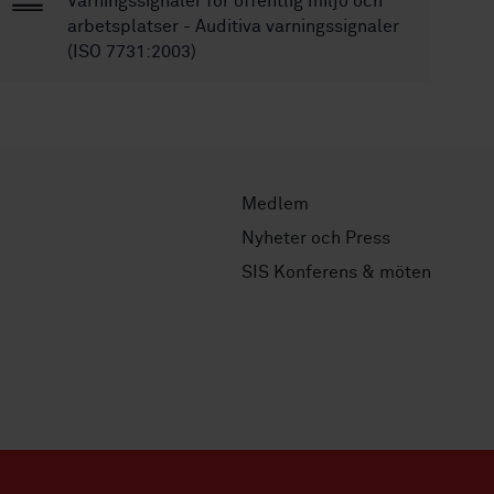
Varningssignaler för offentlig miljö och
arbetsplatser - Auditiva varningssignaler
(ISO 7731:2003)
Medlem
Nyheter och Press
SIS Konferens & möten