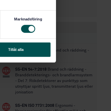
32
Antal sidor:
SS-EN 50133-7
Ersätter:
Marknadsföring
Inom samma område
STANDARDER
Tillåt alla
SS-EN 14604:2005
Brand och räddning -
Brandvarnare
SS-EN 54-7:2018
Brand och räddning -
Branddetekterings- och brandlarmsystem
- Del 7: Rökdetektorer av punkttyp som
utnyttjar spritt ljus, transmitterat ljus eller
jonisation
SS-EN ISO 7731:2008
Ergonomi -