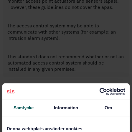
monitor access point actuators and sensors (apas).
However, these guidelines do not cover the apas.
The access control system may be able to
communicate with other systems (for example: an
intrusion alarm system).
This standard does not recommend whether or not an
automated access control system should be
installed in any given premises.
Ämnesområden
Larm- och varningssystem
Samtycke
Information
Om
(13.320)
Denna webbplats använder cookies