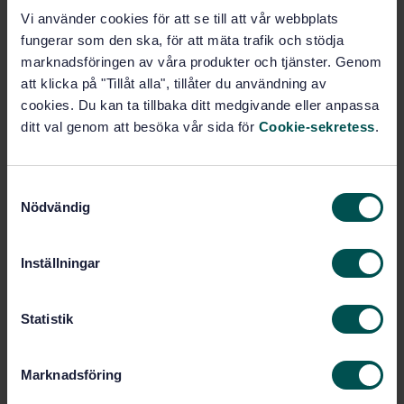
Köp denna standard
Vi använder cookies för att se till att vår webbplats
fungerar som den ska, för att mäta trafik och stödja
STANDARD
marknadsföringen av våra produkter och tjänster. Genom
SVENSK STANDARD
· SS-EN 50133-7
att klicka på "Tillåt alla", tillåter du användning av
Larmsystem - Passerkontrollsystem - Del 7:
cookies. Du kan ta tillbaka ditt medgivande eller anpassa
Tillämpningsanvisningar
ditt val genom att besöka vår sida för
Cookie-sekretess
.
Prenumerera på standarden - Läs mer
S
Pris:
216 SEK
Nödvändig
a
Lägg i varukorgen
m
PDF
t
Inställningar
y
Fler alternativ
c
k
Statistik
e
Produktinformation
s
Marknadsföring
v
Engelska
Språk: