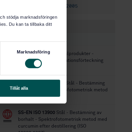
SS-EN 10027-1:2005
Ersätter:
k och stödja marknadsföringen
es. Du kan ta tillbaka ditt
Inom samma område
STANDARDER
Marknadsföring
SS-EN 10168:2004
Stålprodukter -
Kontrollintyg - Informationsförteckning
och beskrivningar
SS-EN ISO 4945:2018
Stål - Bestämning
Tillåt alla
av kvävehalt - Spektrofotometrisk metod
(ISO 4945:2018)
SS-EN ISO 13900
Stål - Bestämning av
borhalt - Spektrofotometrisk metod med
curcumin efter destillering (ISO