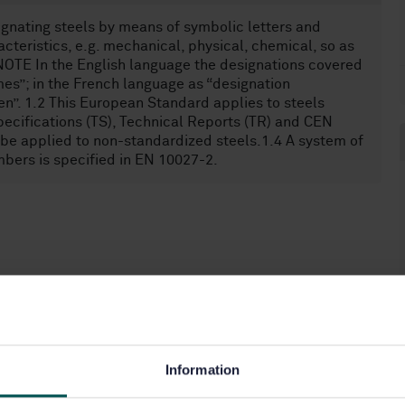
ignating steels by means of symbolic letters and
cteristics, e.g. mechanical, physical, chemical, so as
. NOTE In the English language the designations covered
es”; in the French language as “designation
”. 1.2 This European Standard applies to steels
ecifications (TS), Technical Reports (TR) and CEN
be applied to non-standardized steels.1.4 A system of
mbers is specified in EN 10027-2.
Information