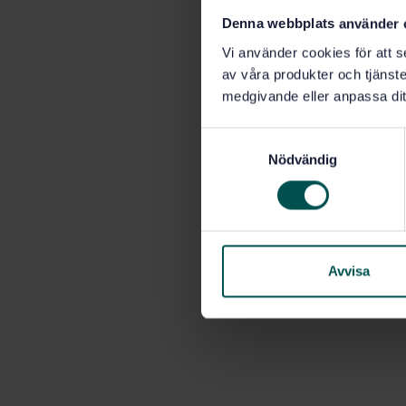
Denna webbplats använder 
Vi använder cookies för att s
av våra produkter och tjänster
medgivande eller anpassa dit
S
Nödvändig
a
m
t
y
c
k
Avvisa
e
s
v
a
l