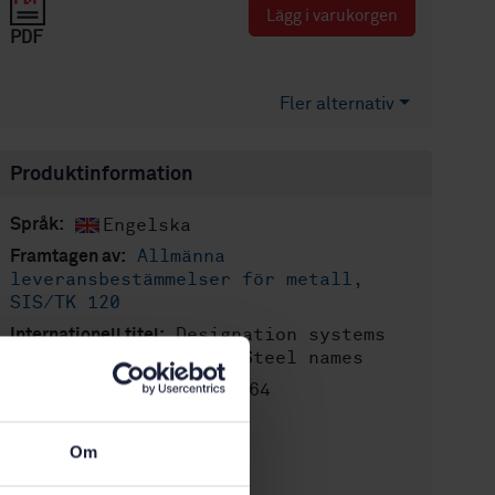
Lägg i varukorgen
PDF
Fler alternativ
Produktinformation
Engelska
Språk:
Allmänna
Framtagen av:
leveransbestämmelser för metall,
SIS/TK 120
Designation systems
Internationell titel:
for steels - Part 1: Steel names
STD-8023264
Artikelnummer:
3
Utgåva:
Om
2016-11-01
Fastställd:
40
Antal sidor: