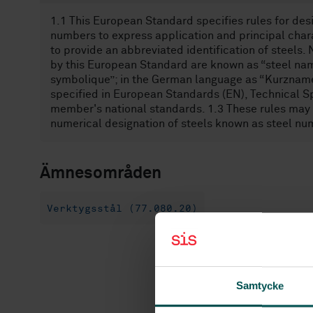
1.1 This European Standard specifies rules for des
numbers to express application and principal chara
to provide an abbreviated identification of steels
by this European Standard are known as “steel nam
symbolique”; in the German language as “Kurznamen
specified in European Standards (EN), Technical Sp
member's national standards. 1.3 These rules may 
numerical designation of steels known as steel nu
Ämnesområden
Verktygsstål (77.080.20)
Samtycke