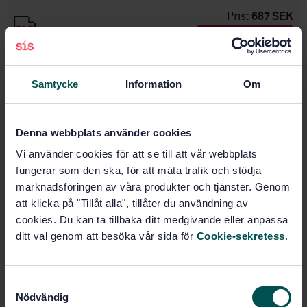
Pris:
687 SEK
Lägg i varukorgen
PDF
Samtycke
Information
Om
Fler alternativ
Produktinformation
Denna webbplats använder cookies
Vi använder cookies för att se till att vår webbplats
Svenska
Språk:
fungerar som den ska, för att mäta trafik och stödja
Svenska institutet för
Framtagen av:
marknadsföringen av våra produkter och tjänster. Genom
standarder
att klicka på "Tillåt alla", tillåter du användning av
Reinforcing steel bar -
Internationell titel:
cookies. Du kan ta tillbaka ditt medgivande eller anpassa
Cold drawn smooth bar Sds 500
ditt val genom att besöka vår sida för
Cookie-sekretess
.
STD-26146
Artikelnummer:
3
Utgåva:
S
1999-12-01
Fastställd:
Nödvändig
a