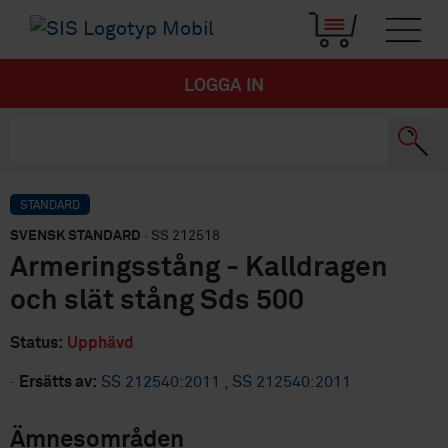
LOGGA IN
STANDARD
SVENSK STANDARD
· SS 212518
Armeringsstång - Kalldragen
och slät stång Sds 500
Status:
Upphävd
·
Ersätts av:
SS 212540:2011
,
SS 212540:2011
Ämnesområden