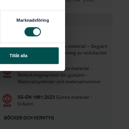
SS-EN 1561
,
SS-EN 1563
Ersätts av:
Inom samma område
Marknadsföring
STANDARDER
SS 111185:2018
Gjutna material – Segjärn
– Provkropp för bedömning av nodularitet
Tillåt alla
SS-EN 1560:2011
Gjutna material -
Beteckningssystem för gjutjärn -
Materialsymboler och materialnummer
SS-EN 1561:2023
Gjutna material -
Gråjärn
BÖCKER OCH VERKTYG