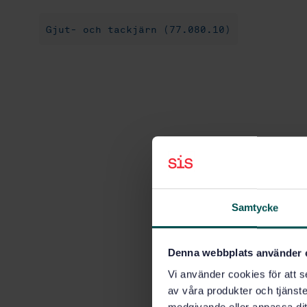
Gjut- och tackjärn (77.080.10)
Samtycke
Denna webbplats använder 
Vi använder cookies för att s
av våra produkter och tjänster