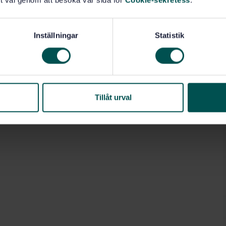
t val genom att besöka vår sida för
Cookie-sekretess
.
Inställningar
Statistik
Tillåt urval