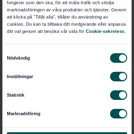
fungerar som den ska, för att mäta trafik och stödja
positionslyktor och slutsignallyktor
marknadsföringen av våra produkter och tjänster. Genom
att klicka på "Tillåt alla", tillåter du användning av
Prenumerera på standarden - Läs mer
cookies. Du kan ta tillbaka ditt medgivande eller anpassa
ditt val genom att besöka vår sida för
Cookie-sekretess
.
Pris:
1 097 SEK
Lägg i varukorgen
PDF
S
Nödvändig
a
Fler alternativ
m
t
Inställningar
y
Produktinformation
c
Engelska
Språk:
k
Statistik
e
Järnväg, tunnelbana och
Framtagen av:
spårväg, SIS/TK 254
s
Marknadsföring
v
Railway applications -
Internationell titel:
a
External visible and audible warning
devices for trains - Part 1: Head,
l