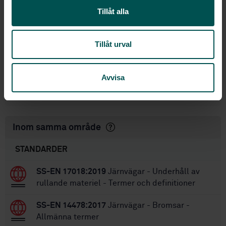
marker and tail lamps
Tillåt alla
STD-8023272
Artikelnummer:
1
Utgåva:
Tillåt urval
2016-11-01
Fastställd:
32
Antal sidor:
Avvisa
SS-EN 15153-1:2013
Ersätter:
SS-EN 15153-1:2020
Ersätts av:
Inom samma område
STANDARDER
SS-EN 17018:2019
Järnvägar - Underhåll av
rullande materiel - Termer och definitioner
SS-EN 14478:2017
Järnvägar - Bromsar -
Allmänna termer