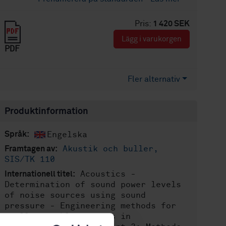
Pris:
1 420 SEK
Lägg i varukorgen
PDF
Fler alternativ
Produktinformation
Engelska
Språk:
Akustik och buller,
Framtagen av:
SIS/TK 110
Acoustics -
Internationell titel:
Determination of sound power levels
of noise sources using sound
pressure - Engineering methods for
small, movable sources in