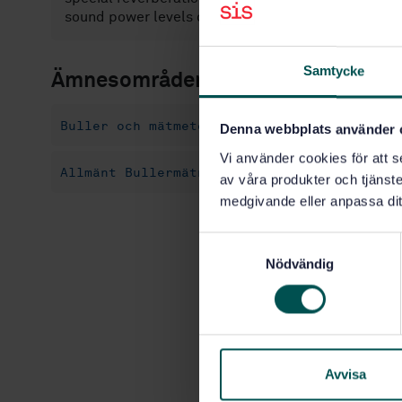
sound power levels of small noise sources are spec
Samtycke
Ämnesområden
Buller och mätmetod (14.020)
Gruppstanda
Denna webbplats använder 
Vi använder cookies för att s
Allmänt Bullermätning (17.140.01)
av våra produkter och tjänster
medgivande eller anpassa dit
S
Nödvändig
a
m
t
y
c
k
Avvisa
e