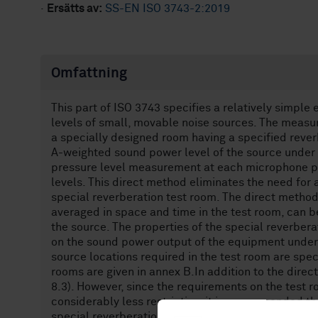
·
Ersätts av:
SS-EN ISO 3743-2:2019
Omfattning
This part of ISO 3743 specifies a relatively simpl
levels of small, movable noise sources. The measur
a specially designed room having a specified rever
A-weighted sound power level of the source under 
pressure level measurement at each microphone po
levels. This direct method eliminates the need for 
special reverberation test room. The direct method
averaged in space and time in the test room, can 
the source. The properties of the special reverbera
on the sound power output of the equipment under 
source locations required in the test room are spec
rooms are given in annex B.In addition to the dire
8.3). However, since the requirements on the test
considerably less restrictive, it is recommended t
special reverberation test room is not available.N