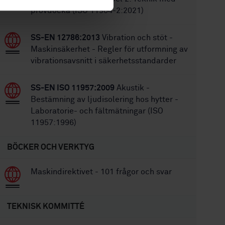
provdocka (ISO 11904-2:2021)
SS-EN 12786:2013
Vibration och stöt -
Maskinsäkerhet - Regler för utformning av
vibrationsavsnitt i säkerhetsstandarder
SS-EN ISO 11957:2009
Akustik -
Bestämning av ljudisolering hos hytter -
Laboratorie- och fältmätningar (ISO
11957:1996)
BÖCKER OCH VERKTYG
Maskindirektivet - 101 frågor och svar
TEKNISK KOMMITTÉ