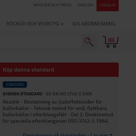
NYHETER OCH PRESS
ENGLISH
LOGGA IN
BÖCKER OCH VERKTYG
SIS ABONNEMANG
Köp denna standard
STANDARD
SVENSK STANDARD
· SS-EN ISO 3743-2:2009
Akustik - Bestämning av ljudeffektnivåer för
bullerkällor - Teknisk metod för små, flyttbara
bullerkällor i efterklangsfält - Del 2: Direktmetod
för speciella efterklangsrum (ISO 3743-2:1994)
Prenumerera på standarden - Läs mer