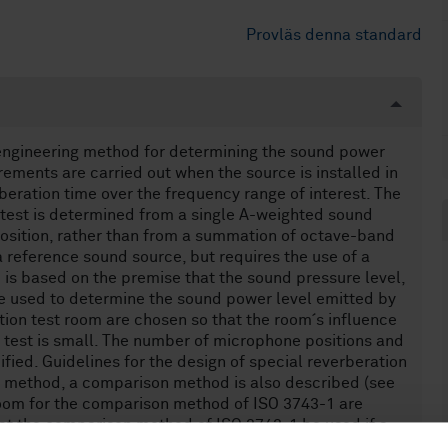
Provläs denna standard
e engineering method for determining the sound power
ements are carried out when the source is installed in
beration time over the frequency range of interest. The
test is determined from a single A-weighted sound
sition, rather than from a summation of octave-band
a reference sound source, but requires the use of a
 is based on the premise that the sound pressure level,
be used to determine the sound power level emitted by
tion test room are chosen so that the room´s influence
test is small. The number of microphone positions and
ified. Guidelines for the design of special reverberation
ct method, a comparison method is also described (see
 room for the comparison method of ISO 3743-1 are
hat the comparison method of ISO 3743-1 be used if a
OTE 1 Precision methods for the determination of the