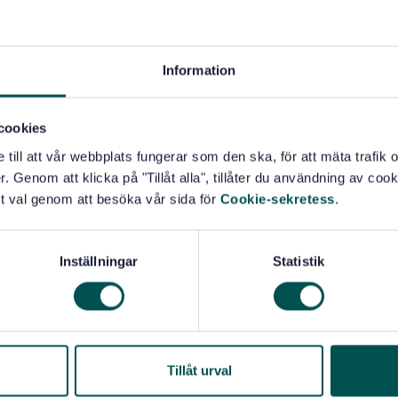
ified in ISO 3741 and ISO 3745.
Information
rder, typ B (14.070)
cookies
e till att vår webbplats fungerar som den ska, för att mäta trafi
. Genom att klicka på "Tillåt alla", tillåter du användning av cooki
t val genom att besöka vår sida för
Cookie-sekretess
.
Inställningar
Statistik
Tillåt urval