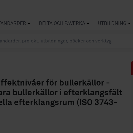
TANDARDER
DELTA OCH PÅVERKA
UTBILDNING
fektnivåer för bullerkällor -
ra bullerkällor i efterklangsfält
iella efterklangsrum (ISO 3743-