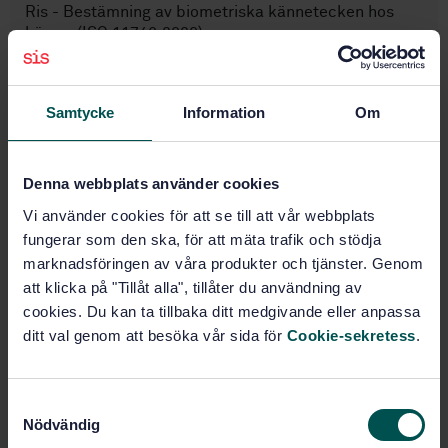
Ris - Bestämning av biometriska kännetecken hos
kärnor (ISO 11746:2020)
Prenumerera på standarden - Läs mer
Samtycke
Information
Om
Pris:
687 SEK
Lägg i varukorgen
PDF
Denna webbplats använder cookies
Vi använder cookies för att se till att vår webbplats
Fler alternativ
fungerar som den ska, för att mäta trafik och stödja
marknadsföringen av våra produkter och tjänster. Genom
att klicka på "Tillåt alla", tillåter du användning av
Produktinformation
cookies. Du kan ta tillbaka ditt medgivande eller anpassa
Engelska
Språk:
ditt val genom att besöka vår sida för
Cookie-sekretess
.
Spannmål, SIS/TK 435/AG 04
Framtagen av:
Rice - Determination of
Internationell titel:
S
biometric characteristics of kernels
Nödvändig
a
(ISO 11746:2020)