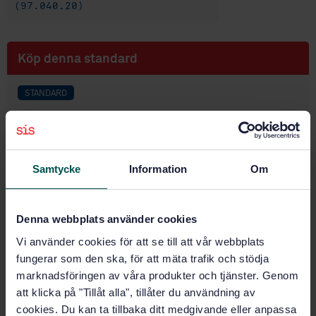
(97.040.20)
Köp denna standard
STANDARD
SVENSK STANDARD
· SS-EN 203-2-4:2005
Gasutrustning - Gaseldad utrustning för
restaurangkök - Del 2-4: Särskilda krav på fritöser
Samtycke
Information
Om
Prenumerera på standarden - Läs mer
Pris:
789 SEK
Denna webbplats använder cookies
Lägg i varukorgen
Vi använder cookies för att se till att vår webbplats
PDF
fungerar som den ska, för att mäta trafik och stödja
marknadsföringen av våra produkter och tjänster. Genom
Fler alternativ
att klicka på "Tillåt alla", tillåter du användning av
cookies. Du kan ta tillbaka ditt medgivande eller anpassa