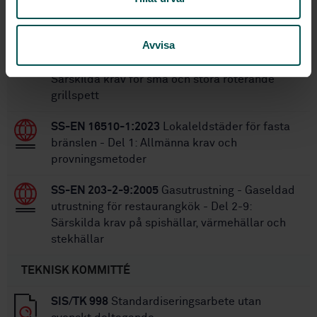
STANDARDER
Avvisa
SS-EN 203-2-7:2014
Gasutrustning - Gaseldad
utrustning för restaurangkök - Del 2-7:
Särskilda krav för små och stora roterande
grillspett
SS-EN 16510-1:2023
Lokaleldstäder för fasta
bränslen - Del 1: Allmänna krav och
provningsmetoder
SS-EN 203-2-9:2005
Gasutrustning - Gaseldad
utrustning för restaurangkök - Del 2-9:
Särskilda krav på spishällar, värmehällar och
stekhällar
TEKNISK KOMMITTÉ
SIS/TK 998
Standardiseringsarbete utan