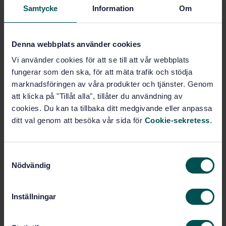
Produktinformation
Samtycke
Information
Om
Svenska
Språk:
Sjukvårdstextilier, SIS/TK
Framtagen av:
Denna webbplats använder cookies
332
Vi använder cookies för att se till att vår webbplats
Health care textiles -
Internationell titel:
fungerar som den ska, för att mäta trafik och stödja
Maternity trousers for staff
marknadsföringen av våra produkter och tjänster. Genom
STD-14534
Artikelnummer:
att klicka på "Tillåt alla", tillåter du användning av
1
cookies. Du kan ta tillbaka ditt medgivande eller anpassa
Utgåva:
ditt val genom att besöka vår sida för
Cookie-sekretess
.
1994-02-16
Fastställd:
2
Antal sidor:
S
Nödvändig
a
Inom samma område
m
t
STANDARDER
Inställningar
y
c
SS 8760001:2017
Sjukvårdstextilier -