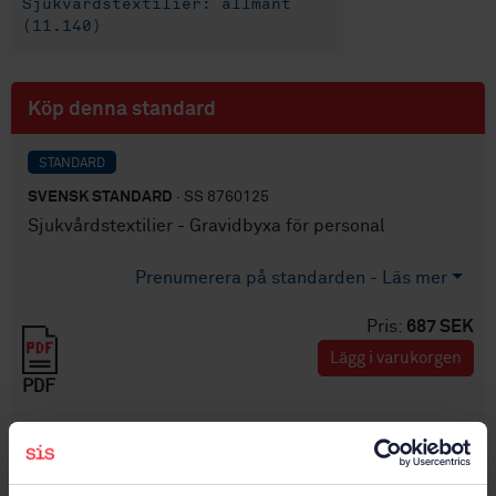
Sjukvårdstextilier: allmänt
(11.140)
Köp denna standard
STANDARD
SVENSK STANDARD
· SS 8760125
Sjukvårdstextilier - Gravidbyxa för personal
Prenumerera på standarden - Läs mer
Pris:
687 SEK
Lägg i varukorgen
PDF
Fler alternativ