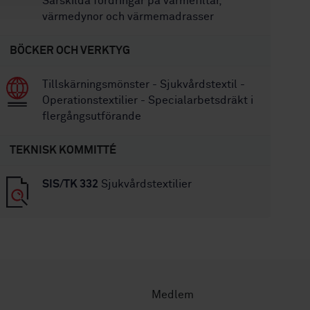
Särskilda fordringar på värmefiltar,
värmedynor och värmemadrasser
BÖCKER OCH VERKTYG
Tillskärningsmönster - Sjukvårdstextil -
Operationstextilier - Specialarbetsdräkt i
flergångsutförande
TEKNISK KOMMITTÉ
SIS/TK 332
Sjukvårdstextilier
Medlem