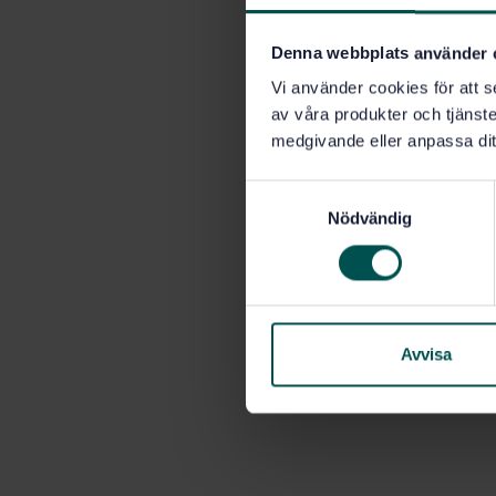
Denna webbplats använder 
Vi använder cookies för att s
av våra produkter och tjänster
medgivande eller anpassa dit
S
Nödvändig
a
m
t
y
c
k
Avvisa
e
s
v
a
l