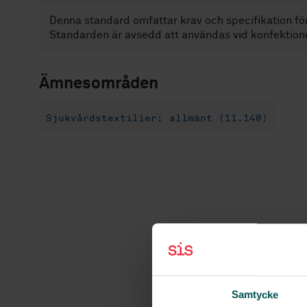
Denna standard omfattar krav och specifikation för
Standarden är avsedd att användas vid konfektioner
Ämnesområden
Sjukvårdstextilier: allmänt (11.140)
Samtycke