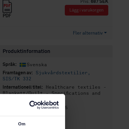
Pris:
687 SEK
Lägg i varukorgen
PDF
Fler alternativ
Produktinformation
Svenska
Språk:
Sjukvårdstextilier,
Framtagen av:
SIS/TK 332
Healthcare textiles -
Internationell titel:
Blankett/Quilt - Specifications and
requirements
STD-101785
Artikelnummer:
2
Utgåva:
Om
2014-05-07
Fastställd: