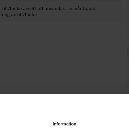
 filt/täcke avsett att användas i en vårdbädd.
ing av filt/täcke.
Information