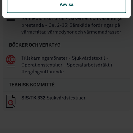
Avvisa
SS-EN IEC 60601-2-35:2021
Elektrisk utrustning
för medicinskt bruk - Säkerhet och väsentliga
prestanda - Del 2-35: Särskilda fordringar på
värmefiltar, värmedynor och värmemadrasser
BÖCKER OCH VERKTYG
Tillskärningsmönster - Sjukvårdstextil -
Operationstextilier - Specialarbetsdräkt i
flergångsutförande
TEKNISK KOMMITTÉ
SIS/TK 332
Sjukvårdstextilier