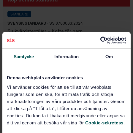
STANDARD
SVENSK STANDARD
· SS 8760063:2024
Sjukvårdstextilier – Kofta för barn
Prenumerera på standarden - Läs mer
Samtycke
Information
Om
Pris:
687 SEK
Lägg i varukorgen
PDF
Denna webbplats använder cookies
Vi använder cookies för att se till att vår webbplats
Fler alternativ
fungerar som den ska, för att mäta trafik och stödja
marknadsföringen av våra produkter och tjänster. Genom
Produktinformation
att klicka på "Tillåt alla", tillåter du användning av
cookies. Du kan ta tillbaka ditt medgivande eller anpassa
Svenska
Språk:
ditt val genom att besöka vår sida för
Cookie-sekretess
.
Sjukvårdstextilier, SIS/TK
Framtagen av: