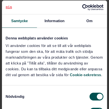
Pris:
687 SEK
Lägg i varukorgen
PDF
Samtycke
Information
Om
Fler alternativ
Denna webbplats använder cookies
Produktinformation
Vi använder cookies för att se till att vår webbplats
fungerar som den ska, för att mäta trafik och stödja
Engelska
Språk:
marknadsföringen av våra produkter och tjänster. Genom
Ögonoptik, SIS/TK 336
Framtagen av:
att klicka på "Tillåt alla", tillåter du användning av
Ophthalmic implants -
cookies. Du kan ta tillbaka ditt medgivande eller anpassa
Internationell titel:
Intraocular lenses - Part 8:
ditt val genom att besöka vår sida för
Cookie-sekretess
.
Fundamental requirements - Amendment 1
(ISO 11979-8:2006/Amd 1:2011)
STD-80520
S
Artikelnummer:
Nödvändig
a
1
Utgåva:
m
2011-05-27
Fastställd: