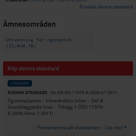
·
Ersätts av:
SS-EN ISO 11979-8:2015
Provläs denna standard
Ämnesområden
Utrustning för ögonoptik
(11.040.70)
Köp denna standard
STANDARD
SVENSK STANDARD
· SS-EN ISO 11979-8:2009/A1:2011
Ögonimplantat - Intraokulära linser - Del 8 :
Grundläggande krav - Tillägg 1 (ISO 11979-
8:2006/Amd 1:2011)
Prenumerera på standarden - Läs mer