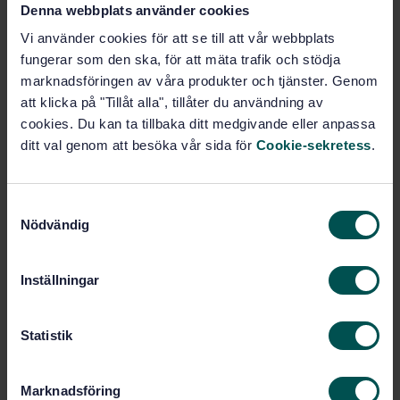
Denna webbplats använder cookies
SVENSK STANDARD
· SS-EN 197-4:2004
Vi använder cookies för att se till att vår webbplats
Cement - Del 4: Sammansättning, fordringar och
fungerar som den ska, för att mäta trafik och stödja
kriterier för överensstämmelse för slaggcement med
marknadsföringen av våra produkter och tjänster. Genom
låg tidig hållfasthet
att klicka på "Tillåt alla", tillåter du användning av
cookies. Du kan ta tillbaka ditt medgivande eller anpassa
Prenumerera på standarden - Läs mer
ditt val genom att besöka vår sida för
Cookie-sekretess
.
Pris:
1 097 SEK
Lägg i varukorgen
S
PDF
Nödvändig
a
m
Fler alternativ
t
Inställningar
y
Produktinformation
c
k
Statistik
Engelska
Språk:
e
Cement och byggkalk, SIS/TK
s
Framtagen av:
Marknadsföring
185
v