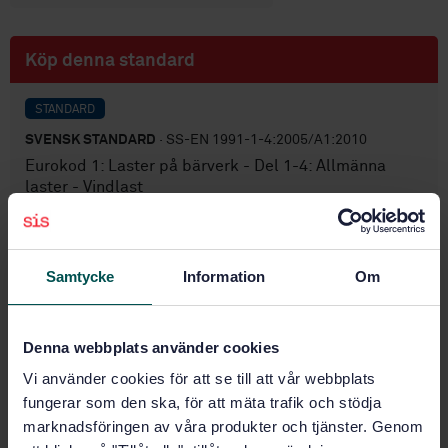
Köp denna standard
STANDARD
SVENSK STANDARD
· SS-EN 1991-1-4:2005/A1:2010
Eurokod 1: Laster på bärverk - Del 1-4: Allmänna
laster - Vindlast
Prenumerera på standarden - Läs mer
Samtycke
Information
Om
Pris:
687 SEK
Lägg i varukorgen
PDF
Denna webbplats använder cookies
Vi använder cookies för att se till att vår webbplats
Fler alternativ
fungerar som den ska, för att mäta trafik och stödja
marknadsföringen av våra produkter och tjänster. Genom
Produktinformation