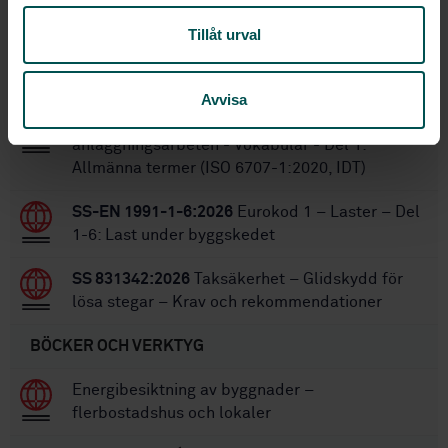
Tillåt urval
Inom samma område
STANDARDER
Avvisa
SS-ISO 6707-1:2021
Bygg- och
anläggningsarbeten - Vokabulär - Del 1:
Allmänna termer (ISO 6707-1:2020, IDT)
SS-EN 1991-1-6:2026
Eurokod 1 – Laster – Del
1-6: Last under byggskedet
SS 831342:2026
Taksäkerhet – Glidskydd för
lösa stegar – Krav och rekommendationer
BÖCKER OCH VERKTYG
Energibesiktning av byggnader –
flerbostadshus och lokaler