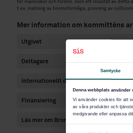
för människor och fordon. Som ett resultat av detta a
t.ex. mätning av bromsförmåga, provning av rullbro
Mer information om kommitténs ar
Utgivet
Deltagare
Samtycke
Internationellt deltagande
Denna webbplats använder 
Vi använder cookies för att s
Finansiering
av våra produkter och tjänster
medgivande eller anpassa dit
Läs mer om Bromsar för bilar och släpva
S