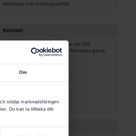
arbetsyta och röstningsportal.
Kontakt
Har du frågor eller vill veta mer om SIS
standardiseringsverksamhet? Kontakta gärna
oss.
Christopher Waldén
Om
Projektledare
christopher.walden@sis.se
Daniela Trocilo
Projektkoordinator
k och stödja marknadsföringen
daniela.trocilo@sis.se
es. Du kan ta tillbaka ditt
Inom samma område