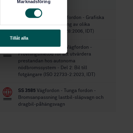
Marknadsföring
STANDARDER
SS-ISO 9128:2006
Vägfordon - Grafiska
symboler för beteckning av olika
bromsvätskor (ISO 9128:2006, IDT)
Tillåt alla
SS-ISO 22733-2:2023
Vägfordon -
Provningsmetod för att utvärdera
prestandan hos autonoma
nödbromssystem - Del 2: Bil till
fotgängare (ISO 22733-2:2023, IDT)
SS 3585
Vägfordon - Tunga fordon -
Bromsanpassning lastbil-släpvagn och
dragbil-påhängsvagn