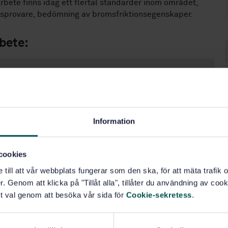
rbete finns idag ett flertal standarder inom området,
msprovare, bedömning av bromsfriktionsegenskaper.
bete:
48 standarder
5 företag och organisationer
Information
5 internationella kommittéer
cookies
e till att vår webbplats fungerar som den ska, för att mäta trafi
. Genom att klicka på "Tillåt alla", tillåter du användning av cooki
t val genom att besöka vår sida för
Cookie-sekretess
.
gnar