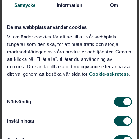
Köp denna standard
Samtycke
Information
Om
STANDARD
Denna webbplats använder cookies
SVENSK STANDARD
· SS-ISO 24611-1:2026
Hantering av språkliga resurser – Morfosyntaktiskt
Vi använder cookies för att se till att vår webbplats
annoteringsformat (MAF) – Del 1: Grundmodell (ISO
fungerar som den ska, för att mäta trafik och stödja
24611-1:2025, IDT)
marknadsföringen av våra produkter och tjänster. Genom
att klicka på "Tillåt alla", tillåter du användning av
Prenumerera på standarden - Läs mer
cookies. Du kan ta tillbaka ditt medgivande eller anpassa
ditt val genom att besöka vår sida för
Cookie-sekretess
.
Pris:
1 420 SEK
Lägg i varukorgen
PDF
S
Nödvändig
a
Fler alternativ
m
t
Inställningar
y
Produktinformation
c