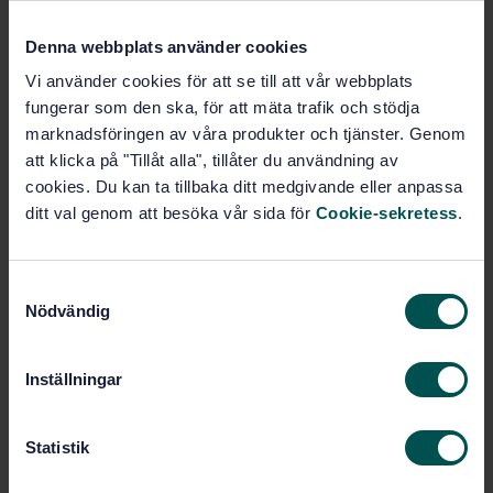
Grafiska symboler - Varselfärger och varselskyltar -
Registrerade varselsignaler (ISO 7010:2019, IDT)
Denna webbplats använder cookies
Vi använder cookies för att se till att vår webbplats
Prenumerera på standarden - Läs mer
fungerar som den ska, för att mäta trafik och stödja
marknadsföringen av våra produkter och tjänster. Genom
Pris:
2 480 SEK
att klicka på "Tillåt alla", tillåter du användning av
Lägg i varukorgen
cookies. Du kan ta tillbaka ditt medgivande eller anpassa
PDF
ditt val genom att besöka vår sida för
Cookie-sekretess
.
Fler alternativ
S
Nödvändig
a
Produktinformation
m
t
Engelska
Språk:
Inställningar
y
Grafiska symboler, SIS/TK 493
Framtagen av:
c
Graphical symbols -
Internationell titel:
k
Statistik
Safety colours and safety signs -
e
Registered safety signs (ISO 7010:2019,