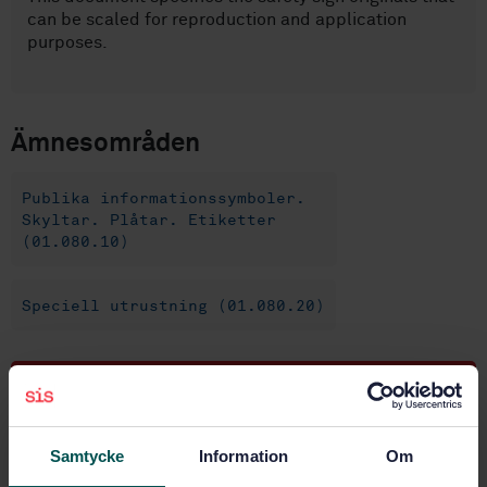
can be scaled for reproduction and application
purposes.
Ämnesområden
Publika informationssymboler.
Skyltar. Plåtar. Etiketter
(01.080.10)
Speciell utrustning (01.080.20)
Köp denna standard
STANDARD
Samtycke
Information
Om
SVENSK STANDARD
· SS-ISO 7010:2019