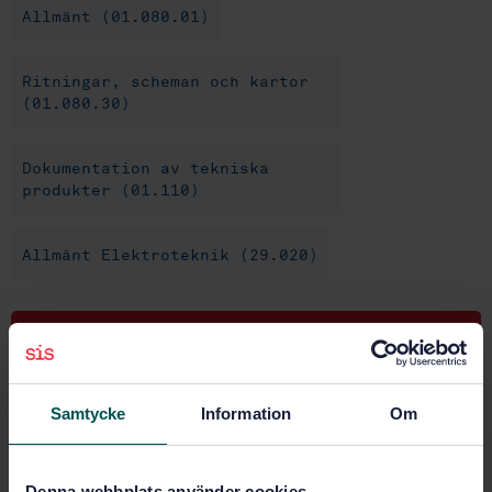
Allmänt (01.080.01)
Ritningar, scheman och kartor
(01.080.30)
Dokumentation av tekniska
produkter (01.110)
Allmänt Elektroteknik (29.020)
Köp denna standard
STANDARD
Samtycke
Information
Om
SVENSK STANDARD
· SS-EN 61355-1
Klassificering och beteckning av dokumentslag för
anläggningar, system och utrustning - Del 1: Regler
Denna webbplats använder cookies