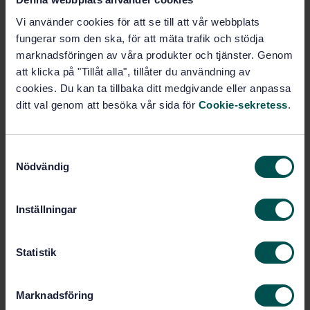
och klassificering
Vi använder cookies för att se till att vår webbplats
Prenumerera på standarden - Läs mer
fungerar som den ska, för att mäta trafik och stödja
marknadsföringen av våra produkter och tjänster. Genom
Pris:
965 SEK
att klicka på "Tillåt alla", tillåter du användning av
cookies. Du kan ta tillbaka ditt medgivande eller anpassa
Lägg i varukorgen
PDF
ditt val genom att besöka vår sida för
Cookie-sekretess
.
Fler alternativ
S
Nödvändig
a
Produktinformation
m
t
Inställningar
Svenska
Språk:
y
SEK SVENSK ELSTANDARD
Framtagen av:
c
k
Statistik
Classification and
Internationell titel:
designation of documents for plants,
e
systems and equipment - Part 1: Rules
s
Marknadsföring
and classification tables
v