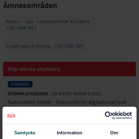
Ämnesområden
Audio- och videosystem Allmänt
(33.160.01)
Ljudregistrering (33.160.30)
Köp denna standard
STANDARD
SVENSK STANDARD
· SS-EN IEC 60958-5:2021
Audiovisuell teknik - Gränssnitt för digitaliserat ljud -
Del 5: Förbättring av konsumentapplikationer
Prenumerera på standarden - Läs mer
Samtycke
Information
Om
Pris:
433 SEK