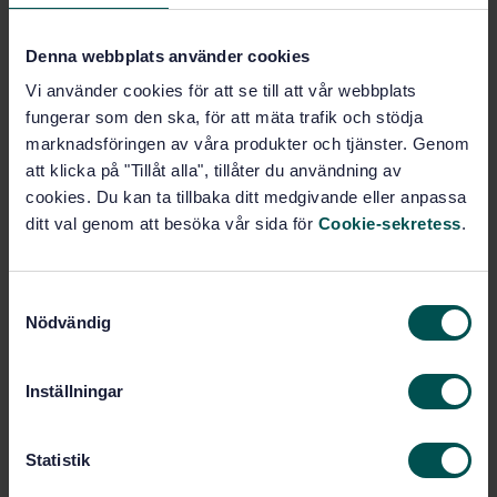
Lägg i varukorgen
PDF
Denna webbplats använder cookies
Vi använder cookies för att se till att vår webbplats
Fler alternativ
fungerar som den ska, för att mäta trafik och stödja
marknadsföringen av våra produkter och tjänster. Genom
att klicka på "Tillåt alla", tillåter du användning av
Produktinformation
cookies. Du kan ta tillbaka ditt medgivande eller anpassa
ditt val genom att besöka vår sida för
Cookie-sekretess
.
Engelska
Språk:
SEK SVENSK ELSTANDARD
Framtagen av:
Digital audio interface
Internationell titel:
S
- Part 5: Consumer application
Nödvändig
a
enhancement
m
STD-80032613
Artikelnummer:
t
Inställningar
1
Utgåva:
y
2021-11-17
Fastställd:
c
k
Statistik
23
Antal sidor:
e