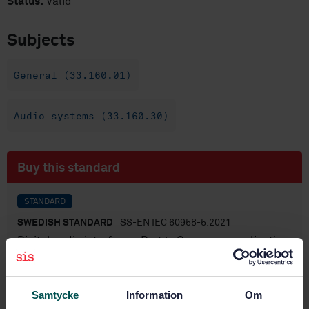
Status:
Valid
Subjects
General (33.160.01)
Audio systems (33.160.30)
Buy this standard
STANDARD
SWEDISH STANDARD
· SS-EN IEC 60958-5:2021
Digital audio interface - Part 5: Consumer application
enhancement
Subscribe on standards - Read more
Samtycke
Information
Om