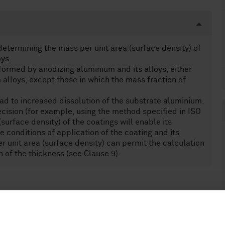
etermining the mass per unit area (surface density) of
oys.
formed by anodizing aluminium and its alloys, either
 alloys, except those in which the mass fraction of
ead to increased dissolution of the substrate aluminium.
ecision (for example, using the method specified in ISO
surface density) of the coatings will enable its
e conditions of application of the coating and its
r unit area (surface density) can permit the calculation
of the thickness (see Clause 9).
99)