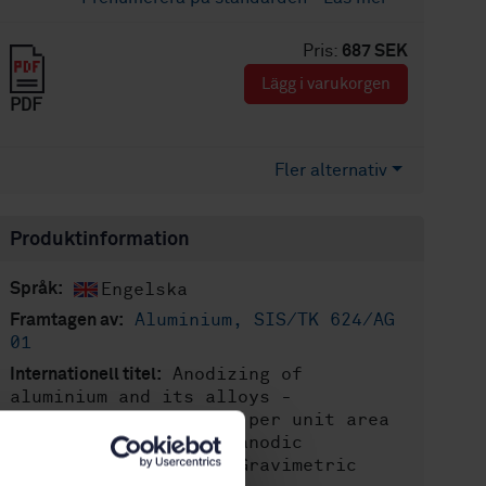
Pris:
687 SEK
Lägg i varukorgen
PDF
Fler alternativ
Produktinformation
Engelska
Språk:
Aluminium, SIS/TK 624/AG
Framtagen av:
01
Anodizing of
Internationell titel:
aluminium and its alloys -
Determination of mass per unit area
(surface density) of anodic
oxidation coatings - Gravimetric