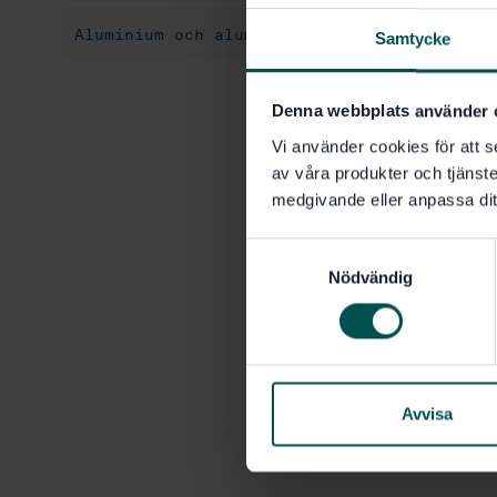
Aluminium och aluminiumlegeringar (77.120.
Samtycke
Denna webbplats använder 
Vi använder cookies för att s
av våra produkter och tjänster
medgivande eller anpassa dit
S
Nödvändig
a
m
t
y
c
k
Avvisa
e
s
v