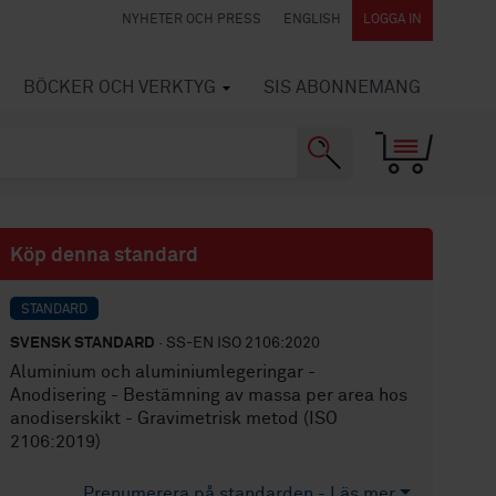
NYHETER OCH PRESS
ENGLISH
LOGGA IN
BÖCKER OCH VERKTYG
SIS ABONNEMANG
Köp denna standard
STANDARD
SVENSK STANDARD
· SS-EN ISO 2106:2020
Aluminium och aluminiumlegeringar -
Anodisering - Bestämning av massa per area hos
anodiserskikt - Gravimetrisk metod (ISO
2106:2019)
Prenumerera på standarden - Läs mer