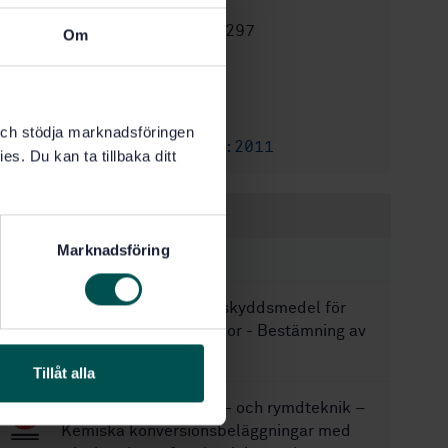
method (ISO 2106:2019)
STD-80019297
Artikelnummer:
Om
2
Utgåva:
2020-01-20
Fastställd:
16
Antal sidor:
k och stödja marknadsföringen
SS-EN ISO 2106:2011
Ersätter:
es. Du kan ta tillbaka ditt
Inom samma område
Marknadsföring
STANDARDER
SS 186023
Korrosionsskyddsmedel för
fordon - Hålrumsvätskor - Bestämning av
inträngning i spalt
Tillåt alla
SS-EN 4729:2017
Flyg- och rymdteknik –
Kemiska konversionsbeläggningar med