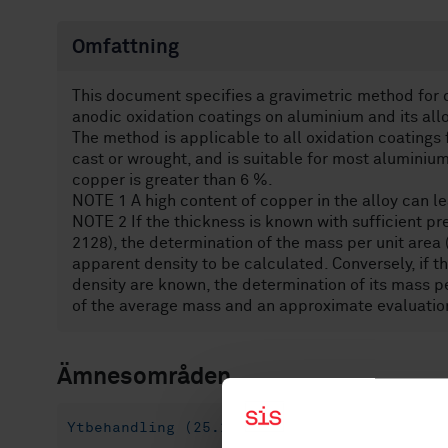
Omfattning
This document specifies a gravimetric method for d
anodic oxidation coatings on aluminium and its all
The method is applicable to all oxidation coatings 
cast or wrought, and is suitable for most aluminium
copper is greater than 6 %.
NOTE 1 A high content of copper in the alloy can l
NOTE 2 If the thickness is known with sufficient pr
2128), the determination of the mass per unit area (
apparent density to be calculated. Conversely, if th
density are known, the determination of its mass pe
of the average mass and an approximate evaluation 
Ämnesområden
Ytbehandling (25.220.20)
Övrigt (25.220.