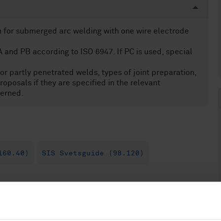
n for submerged arc welding with one wire electrode
 and PB according to ISO 6947. If PC is used, special
or partly penetrated welds, types of joint preparation,
oposals if they are specified in the relevant
cerned.
160.40)
SIS Svetsguide (98.120)