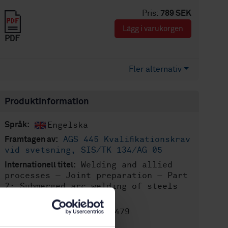
Pris:
789 SEK
Lägg i varukorgen
PDF
Fler alternativ
Produktinformation
Engelska
Språk:
AGS 445 Kvalifikationskrav
Framtagen av:
vid svetsning, SIS/TK 134/AG 05
Welding and allied
Internationell titel:
processes — Joint preparation — Part
2: Submerged arc welding of steels
(ISO 9692-2:2024, IDT)
STD-82087479
Artikelnummer:
2
Utgåva: