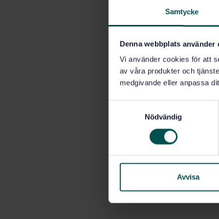
Samtycke
Denna webbplats använder 
Vi använder cookies för att s
av våra produkter och tjänster
medgivande eller anpassa dit
S
Nödvändig
a
m
t
y
c
k
Avvisa
e
s
v