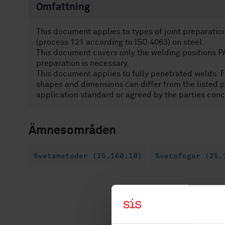
Omfattning
This document applies to types of joint preparatio
(process 121 according to ISO 4063) on steel.
This document covers only the welding positions PA
preparation is necessary.
This document applies to fully penetrated welds. F
shapes and dimensions can differ from the listed pr
application standard or agreed by the parties con
Ämnesområden
Svetsmetoder (25.160.10)
Svetsfogar (25.