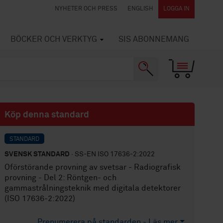
NYHETER OCH PRESS
ENGLISH
LOGGA IN
BÖCKER OCH VERKTYG
SIS ABONNEMANG
Köp denna standard
STANDARD
SVENSK STANDARD
· SS-EN ISO 17636-2:2022
Oförstörande provning av svetsar - Radiografisk
provning - Del 2: Röntgen- och
gammastrålningsteknik med digitala detektorer
(ISO 17636-2:2022)
Prenumerera på standarden - Läs mer