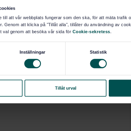
ceptance levels for weld inspection.
s possible that the quality achieved will be significantly
cookies
e till att vår webbplats fungerar som den ska, för att mäta trafi
. Genom att klicka på "Tillåt alla", tillåter du användning av cooki
t val genom att besöka vår sida för
Cookie-sekretess
.
r (25.160.40)
Inställningar
Statistik
Tillåt urval