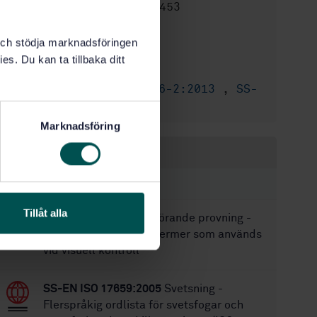
STD-80038453
Artikelnummer:
2
Utgåva:
k och stödja marknadsföringen
2022-10-10
Fastställd:
es. Du kan ta tillbaka ditt
76
Antal sidor:
SS-EN ISO 17636-2:2013
,
SS-
Ersätter:
EN ISO 17636-2:2013
Marknadsföring
Inom samma område
STANDARDER
Tillåt alla
SS-EN 1330-10
Oförstörande provning -
Terminologi - Del 10: Termer som används
vid visuell kontroll
SS-EN ISO 17659:2005
Svetsning -
Flerspråkig ordlista för svetsfogar och