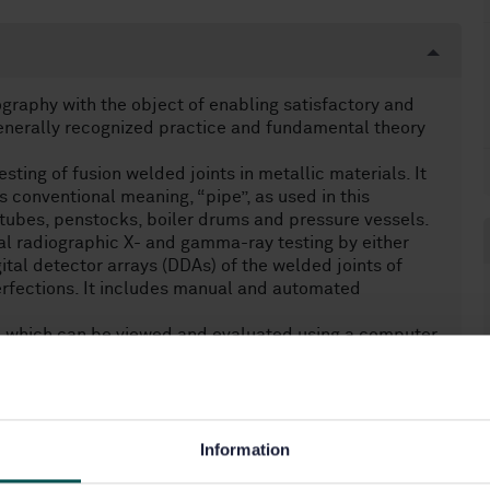
ography with the object of enabling satisfactory and
enerally recognized practice and fundamental theory
sting of fusion welded joints in metallic materials. It
ts conventional meaning, “pipe”, as used in this
 tubes, penstocks, boiler drums and pressure vessels.
al radiographic X- and gamma-ray testing by either
tal detector arrays (DDAs) of the welded joints of
erfections. It includes manual and automated
age which can be viewed and evaluated using a computer
ed procedure for detector selection and radiographic
 printer and viewing conditions are important, but are
e specified in this document provides the minimum
ts exposure and acquisition of digital radiographs with
Information
tions as film radiography (specified in ISO 17636-1).
or any of the indications found on the digital