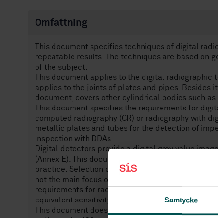
Omfattning
This document specifies techniques of digital radi
repeatable results. The techniques are based on g
of the subject.
This document applies to the digital radiographic te
applies to the joints of plates and pipes. Besides i
document, covers other cylindrical bodies such as
This document specifies the requirements for digit
computed radiography (CR) or radiography with digi
metallic plates and tubes for the detection of imp
inspection with DDAs.
Digital detectors provide a digital grey value im
(Annex E). This document specifies the recommend
practice. Selection of computer, software, monitor,
not the main focus of this document. The procedur
requirements for radiographic practice which permi
Samtycke
equivalent sensitivity for the detection of imperfec
This document does not specify acceptance levels f