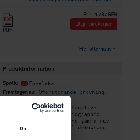
Pris:
1 737 SEK
Lägg i varukorgen
PDF
Fler alternativ
Produktinformation
Engelska
Språk:
Oförstörande provning,
Framtagen av:
SIS/TK 125
Non-destructive
Internationell titel:
testing of welds - Radiographic
testing - Part 2: X- and gamma-ray
techniques with digital detectors
Om
(ISO 17636-2:2022)