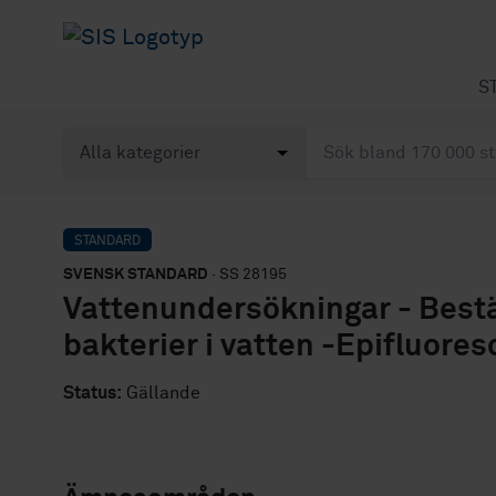
S
STANDARD
SVENSK STANDARD
· SS 28195
Vattenundersökningar - Bestä
bakterier i vatten -Epifluor
Status:
Gällande