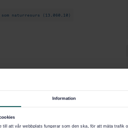
 som naturresurs (13.060.10)
Information
cookies
e till att vår webbplats fungerar som den ska, för att mäta trafi