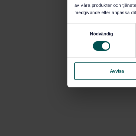
av våra produkter och tjänster
medgivande eller anpassa dit
S
Nödvändig
a
m
t
y
c
k
Avvisa
e
s
v
a
l