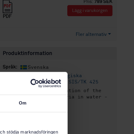
Pris:
789 SEK
Lägg i varukorgen
PDF
Fler alternativ
Produktinformation
Svenska
Språk:
Mikrobiologiska
Framtagen av:
vattenundersökningar, SIS/TK 425
Enumeration of the
Internationell titel:
total number of bacteria in water -
Epifluorescens method
Om
STD-13360
Artikelnummer:
1
Utgåva:
1993-05-12
Fastställd:
k och stödja marknadsföringen