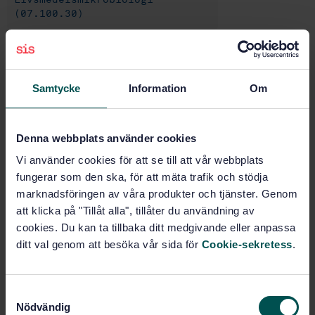
(07.100.30)
Köp denna standard
Samtycke
Information
Om
STANDARD
SVENSK STANDARD
· SS-EN ISO 6887-2:2017
Denna webbplats använder cookies
Mikrobiologi i livsmedelskedjan - Provberedning,
initial suspension och decimala utspädningar för
Vi använder cookies för att se till att vår webbplats
mikrobiologisk undersökning - Del 2: Specifika regler
fungerar som den ska, för att mäta trafik och stödja
för beredning av kött och köttprodukter (ISO 6887-
marknadsföringen av våra produkter och tjänster. Genom
2:2017)
att klicka på "Tillåt alla", tillåter du användning av
cookies. Du kan ta tillbaka ditt medgivande eller anpassa
Prenumerera på standarden - Läs mer
ditt val genom att besöka vår sida för
Cookie-sekretess
.
Pris:
789 SEK
Lägg i varukorgen
S
PDF
Nödvändig
a