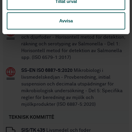
Tillåt urval
livsmedelskedjan – Allmänna krav och
vägledning för mikrobiologiska undersökningar
(ISO 7218:2024, IDT)
Avvisa
SS-EN ISO 6579-1:2017
Mikrobiologi i livsmedel
och djurfoder - Horisontell metod för detektion,
räkning och serotyping av Salmonella - Del 1:
Horisontell metod för detektion av Salmonella
spp. (ISO 6579-1:2017)
SS-EN ISO 6887-5:2020
Mikrobiologi i
livsmedelskedjan - Provberedning, initial
suspension och decimala utspädningar för
mikrobiologisk undersökning - Del 5: Specifika
regler för beredning av mjölk och
mjölkprodukter (ISO 6887-5:2020)
TEKNISK KOMMITTÉ
SIS/TK 435
Livsmedel och foder