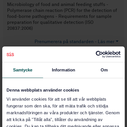
Microbiology of food and animal feeding stuffs -
Polymerase chain reaction (PCR) for the detection of
food-borne pathogens - Requirements for sample
preparation for qualitative detection (ISO
20837:2006)
Prenumerera på standarden - Läs mer
Pris:
789 SEK
Lägg i varukorgen
PDF
Samtycke
Information
Om
Fler alternativ
Denna webbplats använder cookies
Vi använder cookies för att se till att vår webbplats
Produktinformation
fungerar som den ska, för att mäta trafik och stödja
marknadsföringen av våra produkter och tjänster. Genom
Engelska
Språk:
att klicka på "Tillåt alla", tillåter du användning av
Livsmedelsanalyser, SIS/TK
Framtagen av:
cookies. Du kan ta tillbaka ditt medgivande eller anpassa