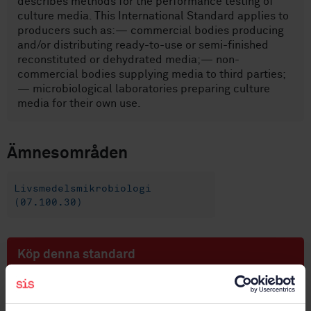
describes methods for the performance testing of
culture media. This International Standard applies to
producers such as:— commercial bodies producing
and/or distributing ready-to-use or semi-finished
reconstituted or dehydrated media;— non-
commercial bodies supplying media to third parties;
— microbiological laboratories preparing culture
media for their own use.
Ämnesområden
Livsmedelsmikrobiologi
(07.100.30)
Köp denna standard
STANDARD
SVENSK STANDARD
· SS-EN ISO 11133:2014