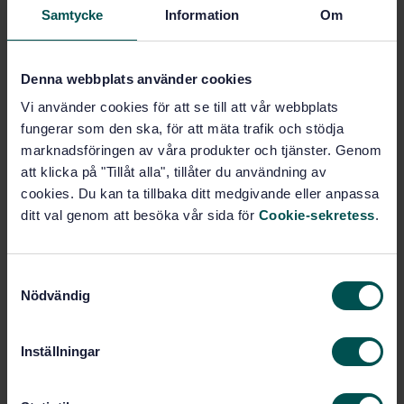
Samtycke
Information
Om
Microbiology of food, animal feed and water -
Preparation, production, storage and performance
testing of culture media (ISO 11133:2014, Corrected
Denna webbplats använder cookies
version 2014-11-01)
Vi använder cookies för att se till att vår webbplats
Prenumerera på standarden - Läs mer
fungerar som den ska, för att mäta trafik och stödja
marknadsföringen av våra produkter och tjänster. Genom
Pris:
3 597 SEK
att klicka på "Tillåt alla", tillåter du användning av
Lägg i varukorgen
cookies. Du kan ta tillbaka ditt medgivande eller anpassa
PDF
ditt val genom att besöka vår sida för
Cookie-sekretess
.
Fler alternativ
S
Nödvändig
a
Produktinformation
m
t
Engelska
Språk:
Inställningar
y
Livsmedelsanalyser, SIS/TK
Framtagen av:
c
435/AG 05