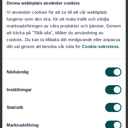
Vägfordon - Fotgängarkollisioner - Provningsmetod
Denna webbplats använder cookies
för islag med barnhuvud - Tillägg 1 (ISO
Vi använder cookies för att se till att vår webbplats
16850:2007/Amd 1, IDT)
fungerar som den ska, för att mäta trafik och stödja
marknadsföringen av våra produkter och tjänster. Genom
Prenumerera på standarden - Läs mer
att klicka på "Tillåt alla", tillåter du användning av
cookies. Du kan ta tillbaka ditt medgivande eller anpassa
Pris:
543 SEK
ditt val genom att besöka vår sida för
Cookie-sekretess
.
Lägg i varukorgen
PDF
S
Fler alternativ
Nödvändig
a
m
Produktinformation
t
Inställningar
y
Engelska
Språk:
c
k
Statistik
Fordonssäkerhet, SIS/TK 237
Framtagen av:
e
Road vehicles -
Internationell titel:
s
Pedestrian protection - Child head
Marknadsföring
impact test method - Amendment 1 (ISO
v