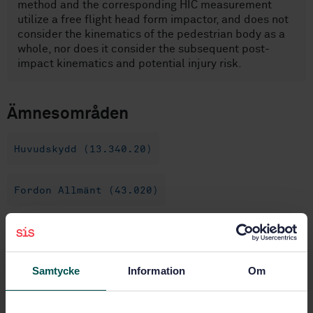
method and the corresponding HIC measurement
utilize a free flight head form impactor, and does not
consider the kinematics of the pedestrian body as a
whole, nor does it consider the subsequent post-
impact kinematics and potential injury risk.
Ämnesområden
Huvudskydd (13.340.20)
Fordon Allmänt (43.020)
Köp denna standard
Samtycke
Information
Om
STANDARD
SVENSK STANDARD
· SS-ISO 16850:2007/AMD 1:2013