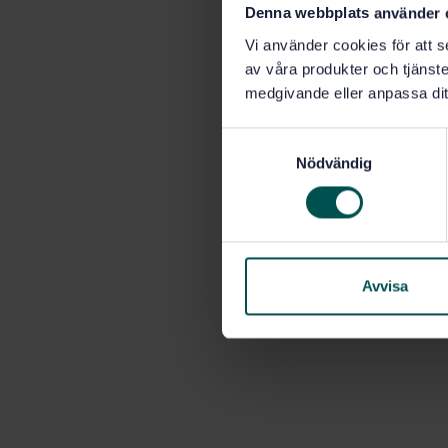
Denna webbplats använder 
Vi använder cookies för att s
av våra produkter och tjänster
medgivande eller anpassa dit
S
Nödvändig
a
m
t
y
c
k
Avvisa
e
s
v
a
l