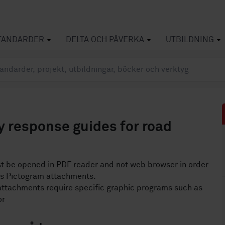
TANDARDER
DELTA OCH PÅVERKA
UTBILDNING
 response guides for road
 be opened in PDF reader and not web browser in order
ss Pictogram attachments.
attachments require specific graphic programs such as
or