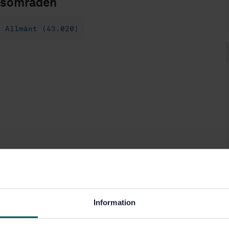
sområden
n Allmänt (43.020)
Information