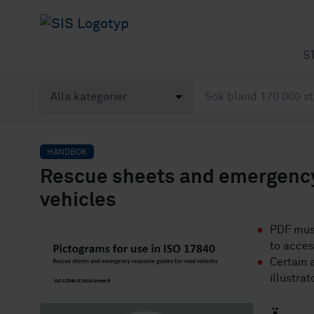
S
HANDBOK
Rescue sheets and emergency
vehicles
PDF must
to acce
Certain 
illustrat