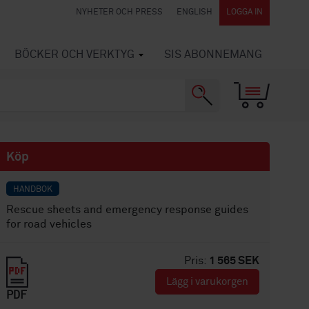
NYHETER OCH PRESS
ENGLISH
LOGGA IN
BÖCKER OCH VERKTYG
SIS ABONNEMANG
Köp
HANDBOK
Rescue sheets and emergency response guides
for road vehicles
Pris:
1 565 SEK
Lägg i varukorgen
PDF