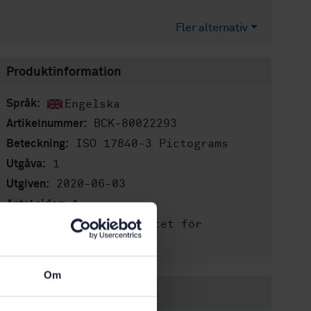
Fler alternativ
Produktinformation
Engelska
Språk:
BCK-80022293
Artikelnummer:
ISO 17840-3 Pictograms
Beteckning:
1
Utgåva:
2020-06-03
Utgiven:
1
Antal sidor:
Svenska institutet för
Förlag:
standarder
Om
Inom samma område