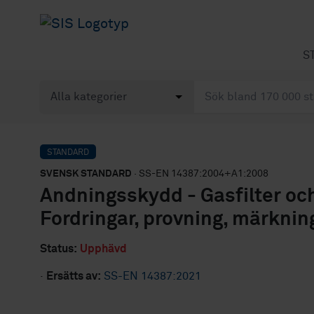
S
STANDARD
SVENSK STANDARD
· SS-EN 14387:2004+A1:2008
Andningsskydd - Gasfilter och
Fordringar, provning, märknin
Status:
Upphävd
·
Ersätts av:
SS-EN 14387:2021