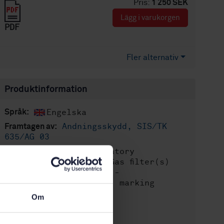
Pris:
1 250 SEK
Lägg i varukorgen
PDF
Fler alternativ
Produktinformation
Engelska
Språk:
Andningsskydd, SIS/TK
Framtagen av:
635/AG 03
Respiratory
Internationell titel:
protective devices - Gas filter(s)
and combined filter(s) -
Requirements, testing, marking
STD-64925
Om
Artikelnummer:
1
Utgåva: