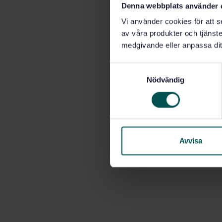
Denna webbplats använder 
Vi använder cookies för att s
av våra produkter och tjänster
medgivande eller anpassa dit
S
Nödvändig
a
m
t
y
c
k
Avvisa
e
s
v
a
l