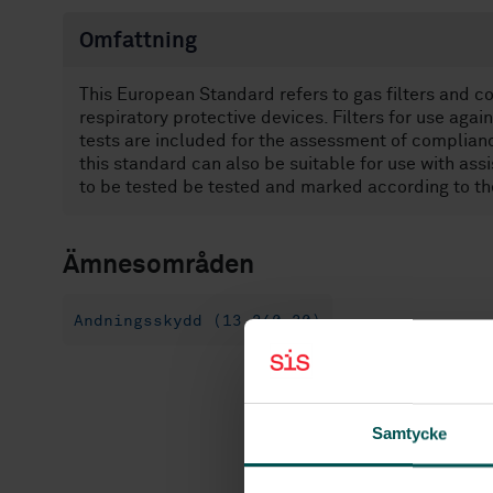
Omfattning
This European Standard refers to gas filters and c
respiratory protective devices. Filters for use aga
tests are included for the assessment of complian
this standard can also be suitable for use with ass
to be tested be tested and marked according to t
Ämnesområden
Andningsskydd (13.340.30)
Samtycke