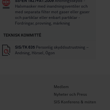
SS-EN 1827+A1:2009
Andningsskydd -
Halvmasker med inandningsventiler och
med separata filter mot gaser eller gaser
och partiklar eller enbart partiklar -
Fordringar, provning, märkning
TEKNISK KOMMITTÉ
SIS/TK 635
Personlig skyddsutrustning –
Andning, Hörsel, Ögon
Medlem
Nyheter och Press
SIS Konferens & möten