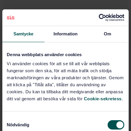
Prenumerera på standarden - Läs mer
Pris:
789 SEK
Lägg i varukorgen
Samtycke
Information
Om
PDF
Fler alternativ
Denna webbplats använder cookies
Vi använder cookies för att se till att vår webbplats
fungerar som den ska, för att mäta trafik och stödja
Produktinformation
marknadsföringen av våra produkter och tjänster. Genom
att klicka på "Tillåt alla", tillåter du användning av
Engelska
Språk:
cookies. Du kan ta tillbaka ditt medgivande eller anpassa
Andningsskydd, SIS/TK 635/AG
Framtagen av:
ditt val genom att besöka vår sida för
Cookie-sekretess
.
03
Respiratory protective
Internationell titel:
devices - Methods of test - Part 7:
S
Determination of particle filter
Nödvändig
a
penetration