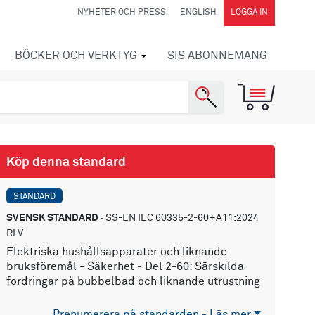
NYHETER OCH PRESS
ENGLISH
LOGGA IN
BÖCKER OCH VERKTYG
SIS ABONNEMANG
Köp denna standard
STANDARD
SVENSK STANDARD
· SS-EN IEC 60335-2-60+A11:2024
RLV
Elektriska hushållsapparater och liknande
bruksföremål - Säkerhet - Del 2-60: Särskilda
fordringar på bubbelbad och liknande utrustning
Prenumerera på standarden - Läs mer