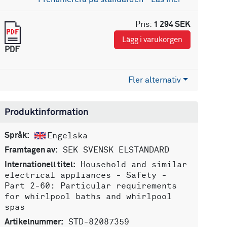
Pris:
1 294 SEK
Lägg i varukorgen
PDF
Fler alternativ
Produktinformation
Engelska
Språk:
SEK SVENSK ELSTANDARD
Framtagen av:
Household and similar
Internationell titel:
electrical appliances - Safety -
Part 2-60: Particular requirements
for whirlpool baths and whirlpool
spas
STD-82087359
Artikelnummer: