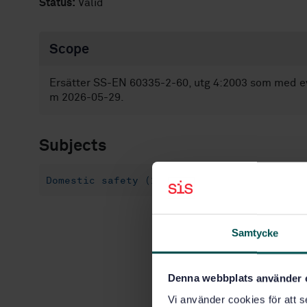
Status:
Valid
Scope
Ersätter SS-EN 60335-2-60, utg 4:2003 som med event
m 2026-05-29.
Subjects
Domestic safety (13.120)
Small kitchen a
Samtycke
Denna webbplats använder 
Vi använder cookies för att s