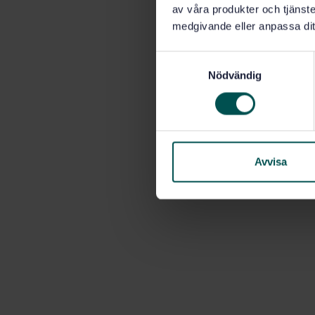
av våra produkter och tjänster
medgivande eller anpassa dit
S
Nödvändig
a
m
t
y
c
k
Avvisa
e
s
v
a
l