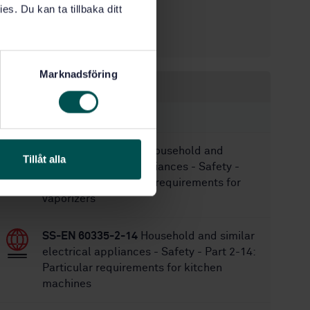
es. Du kan ta tillbaka ditt
4/24/2024
Approved:
47
No of pages:
Marknadsföring
Within the same area
STANDARDS
SS-EN 60335-2-101
Household and
Tillåt alla
similar electrical appliances - Safety -
Part 2-101: Particular requirements for
vaporizers
SS-EN 60335-2-14
Household and similar
electrical appliances - Safety - Part 2-14:
Particular requirements for kitchen
machines