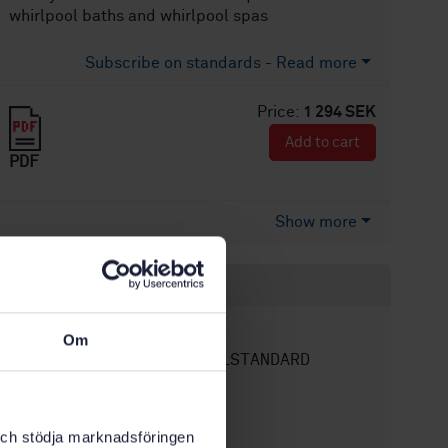
whirlpool baths and whirlpool spas
Subscribe on standards - Read more
Price:
1 294 SEK
Add to cart
PDF
Show more
Product information
English
Language:
Om
SEK SVENSK ELSTANDARD
Written by:
International title:
STD-82087359
Article no:
k och stödja marknadsföringen
5
Edition: