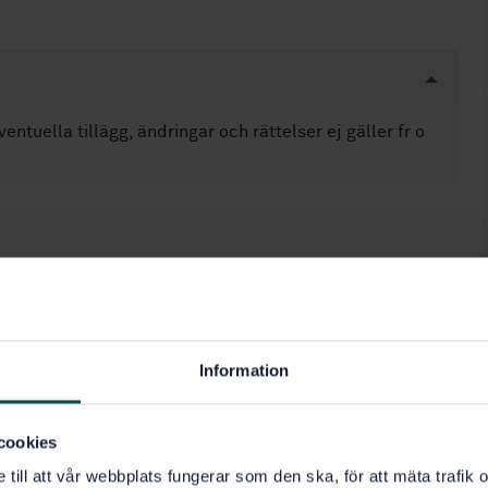
uella tillägg, ändringar och rättelser ej gäller fr o
ppliances (97.040.50)
Information
cookies
e till att vår webbplats fungerar som den ska, för att mäta trafi