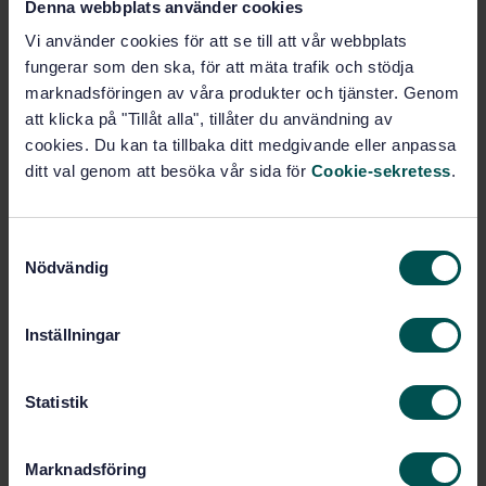
Denna webbplats använder cookies
och krav för validering och verifiering (ISO 14019-
1:2026, IDT)
Vi använder cookies för att se till att vår webbplats
fungerar som den ska, för att mäta trafik och stödja
Prenumerera på standarden - Läs mer
marknadsföringen av våra produkter och tjänster. Genom
att klicka på "Tillåt alla", tillåter du användning av
Pris:
1 599 SEK
cookies. Du kan ta tillbaka ditt medgivande eller anpassa
Lägg i varukorgen
ditt val genom att besöka vår sida för
Cookie-sekretess
.
PDF
Fler alternativ
S
Nödvändig
a
m
Produktinformation
t
Inställningar
y
Engelska
Språk:
c
Bedömning av
Framtagen av:
k
Statistik
överensstämmelse, SIS/TK 316
e
Sustainability
Internationell titel:
s
information — Part 1: General
Marknadsföring
v