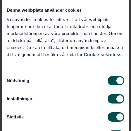
STANDARD
Denna webbplats använder cookies
SVENSK STANDARD
· SS-EN 14181:2004
Vi använder cookies för att se till att vår webbplats
Utsläpp och utomhusluft - Kvalitetssäkring av
fungerar som den ska, för att mäta trafik och stödja
automatiska mätsystem
marknadsföringen av våra produkter och tjänster. Genom
att klicka på "Tillåt alla", tillåter du användning av
Prenumerera på standarden - Läs mer
cookies. Du kan ta tillbaka ditt medgivande eller anpassa
Pris:
2 183 SEK
ditt val genom att besöka vår sida för
Cookie-sekretess
.
Lägg i varukorgen
PDF
S
Nödvändig
a
Fler alternativ
m
t
Inställningar
Produktinformation
y
c
Engelska
Svenska
Språk:
k
Statistik
Utsläpp, SIS/TK 423/AG 05
Framtagen av:
e
s