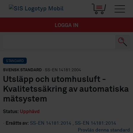
LOGGA IN
STANDARD
SVENSK STANDARD
· SS-EN 14181:2004
Utsläpp och utomhusluft -
Kvalitetssäkring av automatiska
mätsystem
Status:
Upphävd
·
Ersätts av:
SS-EN 14181:2014
,
SS-EN 14181:2014
Provläs denna standard