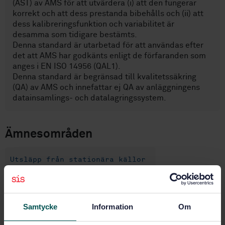
(AST) av AMS för att utvärdera (i) att den fungerar
korrekt och att dess prestanda bibehålls och (ii) att
dess kalibreringsfunktion och variabilitet är
desamma som tidigare bestämts.
Denna standard är utarbetad för att användas efter
det att AMS har godkänts enligt de förfaranden som
anges i EN ISO 14956 (QAL1).
Denna standard är begränsad till kvalitetssäkring
(QA) av AMS och innefattar ej QA av anläggningens
datainsamlings- och datalagringssystem.
Ämnesområden
Utsläpp från stationära källor
(13.040.40)
Samtycke
Information
Om
Köp denna standard