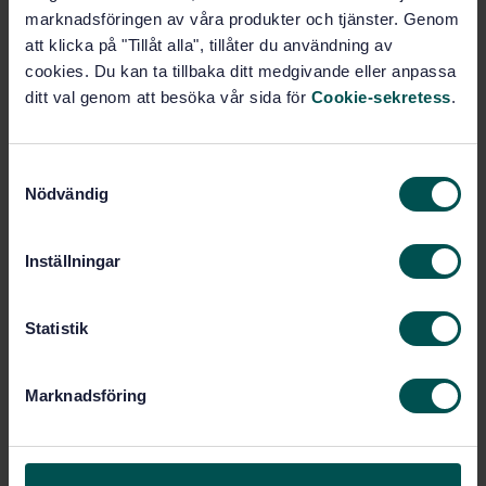
Luftkvalitet (13.040)
marknadsföringen av våra produkter och tjänster. Genom
att klicka på "Tillåt alla", tillåter du användning av
Utsläpp från stationära källor
cookies. Du kan ta tillbaka ditt medgivande eller anpassa
(13.040.40)
ditt val genom att besöka vår sida för
Cookie-sekretess
.
Köp denna standard
S
Nödvändig
a
m
STANDARD
t
SVENSK STANDARD
· SS-EN 1948-4:2010+A1:2013
Inställningar
y
Utsläpp och utomhusluft - Bestämning av
c
masskoncentrationen av PCDD/PCDF och
k
Statistik
dioxinliknande PCBs - Del 4: Provtagning och analys
av dioxinliknande PCBs
e
s
Marknadsföring
Prenumerera på standarden - Läs mer
v
a
Pris:
1 737 SEK
l
Lägg i varukorgen