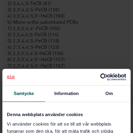
2) 3,4,4’,5-TeCB (81)
3) 3,3’,4,4’,5-PeCB (126)
4) 3,3’,4,4’,5,5’-HxCB (169)
b) Mono-ortho substituted PCBs
1) 2,3,3’,4,4’-PeCB (105)
2) 2,3,4,4’,5-PeCB (114)
3) 2,3’,4,4’,5-PeCB (118)
4) 2’,3,4,4’,5-PeCB (123)
5) 2,3,3’,4,4’,5-HxCB (156)
6) 2,3,3’,4,4’,5’-HxCB (157)
7) 2,3’,4,4’,5,5’-HxCB (167)
8) 2,3,3’,4,4’,5,5’-HpCB (189)
c) Marker PCBs
1) 2,4,4'- TriCB (28)
2) 2,2',5,5'-TeCB (52)
Samtycke
Information
Om
3) 2,2',4,5,5'- PeCB
Denna webbplats använder cookies
Ämnesområden
Vi använder cookies för att se till att vår webbplats
fungerar som den ska, för att mäta trafik och stödja