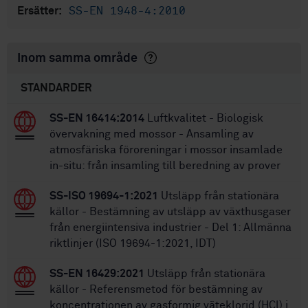
SS-EN 1948-4:2010
Ersätter:
Inom samma område
STANDARDER
SS-EN 16414:2014
Luftkvalitet - Biologisk
övervakning med mossor - Ansamling av
atmosfäriska föroreningar i mossor insamlade
in-situ: från insamling till beredning av prover
SS-ISO 19694-1:2021
Utsläpp från stationära
källor - Bestämning av utsläpp av växthusgaser
från energiintensiva industrier - Del 1: Allmänna
riktlinjer (ISO 19694-1:2021, IDT)
SS-EN 16429:2021
Utsläpp från stationära
källor - Referensmetod för bestämning av
koncentrationen av gasformig väteklorid (HCl) i