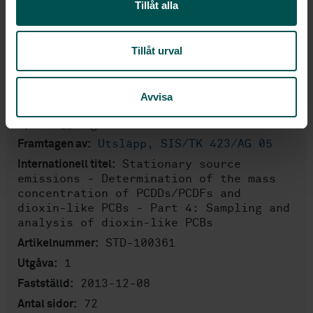
Tillåt alla
PDF
Fler alternativ
Tillåt urval
Produktinformation
Avvisa
Engelska
Språk:
Utsläpp, SIS/TK 423/AG 05
Framtagen av:
Stationary source
Internationell titel:
emissions - Determination of the mass
concentration of PCDDs/PCDFs and
dioxin-like PCBs - Part 4: Sampling and
analysis of dioxin-like PCBs
STD-100361
Artikelnummer:
1
Utgåva:
2013-12-08
Fastställd:
72
Antal sidor: