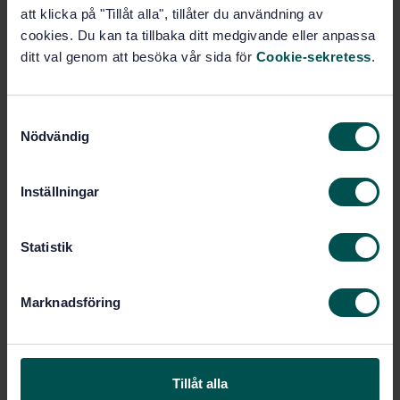
att klicka på "Tillåt alla", tillåter du användning av
Prenumerera på standarden - Läs mer
cookies. Du kan ta tillbaka ditt medgivande eller anpassa
ditt val genom att besöka vår sida för
Cookie-sekretess
.
Pris:
789 SEK
Lägg i varukorgen
PDF
S
Nödvändig
a
Fler alternativ
m
t
Inställningar
y
Produktinformation
c
k
Statistik
Engelska
Språk:
e
Innovationskritiska metaller
Framtagen av:
s
och mineral, SIS/TK 622
Marknadsföring
v
Rare earth — Packaging
Internationell titel:
a
and labelling (ISO 22927:2021, IDT)
l
STD-80041270
Artikelnummer:
Tillåt alla
1
Utgåva: