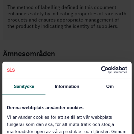
The method of labelling defined in this document
enhances safety by indicating properties of rare earth
products and ensures appropriate management of
the product by indicating the identity of suppliers.
Ämnesområden
Specialavfall (13.030.30)
Samtycke
Information
Om
Köp denna standard
STANDARD
Denna webbplats använder cookies
SVENSK STANDARD
· SS-ISO 22927:2023
Vi använder cookies för att se till att vår webbplats
Sällsynta jordartsmetaller - Paketering och märkning
fungerar som den ska, för att mäta trafik och stödja
(ISO 22927:2021, IDT)
marknadsföringen av våra produkter och tjänster. Genom