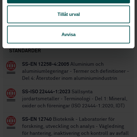
2023-02-24
Fastställd:
Tillåt urval
24
Antal sidor:
Avvisa
Inom samma område
STANDARDER
SS-EN 12258-4:2005
Aluminium och
aluminiumlegeringar - Termer och definitioner -
Del 4: Återstoder inom aluminiumindustrin
SS-ISO 22444-1:2023
Sällsynta
jordartsmetaller - Terminologi - Del 1: Mineral,
oxider och föreningar (ISO 22444-1:2020, IDT)
SS-EN 12740
Bioteknik - Laboratorier för
forskning, utveckling och analys - Vägledning
för hantering, inaktivering och kontroll av avfall