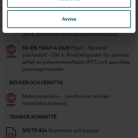
industriell produktion (PIR)
Avvisa
SS-EN 12258-4:2005
Aluminium och
aluminiumlegeringar - Termer och definitioner -
Del 4: Återstoder inom aluminiumindustrin
SS-EN 15347-4:2025
Plast – Sorterat
plastavfall – Del 4: Kvalitetsgrader för sorterat
avfall av polyetentereftalat (PET) och specifika
provningsmetoder
BÖCKER OCH VERKTYG
Materialnyckeln – Jämförelser mellan
metalliska material
TEKNISK KOMMITTÉ
SIS/TK 624
Aluminium och koppar