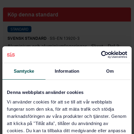
Köp denna standard
STANDARD
SVENSK STANDARD
· SS-EN 13920-3
Aluminium och aluminiumlegeringar - Skrot - Del 3:
Tråd- och kabelskrot
Prenumerera på standarden - Läs mer
Samtycke
Information
Om
Pris:
687 SEK
Lägg i varukorgen
Denna webbplats använder cookies
PDF
Vi använder cookies för att se till att vår webbplats
fungerar som den ska, för att mäta trafik och stödja
Fler alternativ
marknadsföringen av våra produkter och tjänster. Genom
att klicka på "Tillåt alla", tillåter du användning av
Produktinformation
cookies. Du kan ta tillbaka ditt medgivande eller anpassa