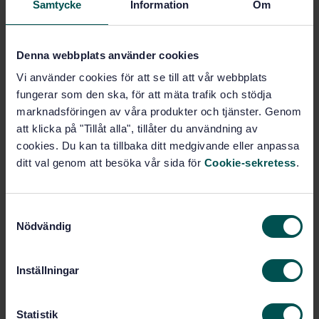
Samtycke
Information
Om
SVENSK STANDARD
· SS-EN 13036-1:2010
Ytegenskaper för vägar och flygfält -
Provningsmetoder - Del 1: Mätning av makrotexturens
Denna webbplats använder cookies
djup hos en beläggningsyta medelst en volymetrisk
Vi använder cookies för att se till att vår webbplats
metod
fungerar som den ska, för att mäta trafik och stödja
marknadsföringen av våra produkter och tjänster. Genom
Prenumerera på standarden - Läs mer
att klicka på "Tillåt alla", tillåter du användning av
cookies. Du kan ta tillbaka ditt medgivande eller anpassa
Pris:
789 SEK
ditt val genom att besöka vår sida för
Cookie-sekretess
.
Lägg i varukorgen
PDF
S
Fler alternativ
Nödvändig
a
m
t
Produktinformation
Inställningar
y
c
Engelska
Språk:
k
Statistik
Vägytans egenskaper, SIS/TK
Framtagen av: