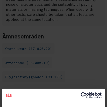
noise characteristics and the suitability of paving
materials or finishing techniques. When used with
other tests, care should be taken that all tests are
applied at the same location.
Ämnesområden
Ytstruktur (17.040.20)
Utförande (93.080.10)
Flygplatsbyggnader (93.120)
Köp denna standard
STANDARD