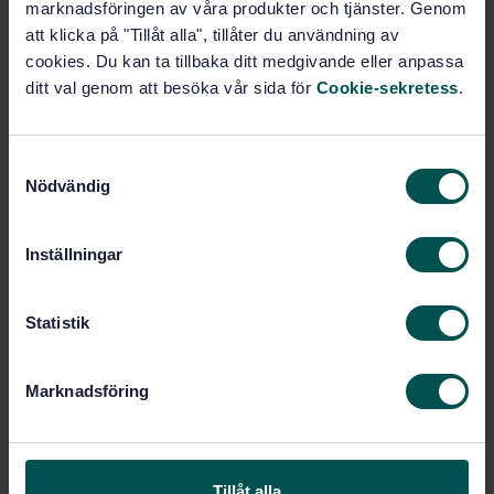
Prenumerera på standarden - Läs mer
marknadsföringen av våra produkter och tjänster. Genom
att klicka på "Tillåt alla", tillåter du användning av
Pris:
5 498 SEK
cookies. Du kan ta tillbaka ditt medgivande eller anpassa
Lägg i varukorgen
ditt val genom att besöka vår sida för
Cookie-sekretess
.
PDF
Fler alternativ
S
Nödvändig
a
m
Produktinformation
t
Inställningar
y
Engelska
Språk:
c
SEK MERVÄRDESPRODUKTER
Framtagen av:
k
Statistik
Safety requirements for
Internationell titel:
e
electrical equipment for measurement,
s
control and laboratory use - Part 2-
Marknadsföring
v
201: Particular requirements for
a
control equipment
l
STD-82103441
Artikelnummer:
Tillåt alla