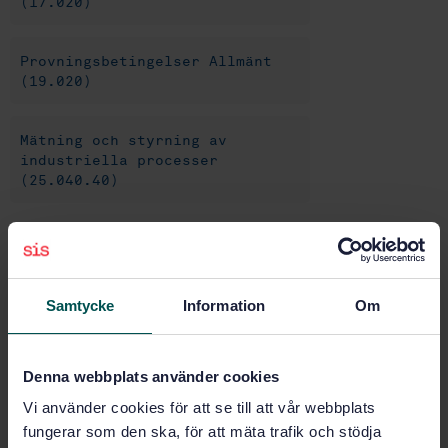
(17.020)
Provningsbetingelser Allmänt
(19.020)
Mätning och styrning av
industriella processer
(25.040.40)
Köp denna standard
Samtycke
Information
Om
STANDARD
SVENSK STANDARD
· SS-EN IEC 61010-2-201:2025 EXV
Elektrisk utrustning för mätning, styrning och för
Denna webbplats använder cookies
laboratorieändamål - Säkerhet - Del 2-201: Särskilda
fordringar på styr- och reglerutrustning
Vi använder cookies för att se till att vår webbplats
fungerar som den ska, för att mäta trafik och stödja