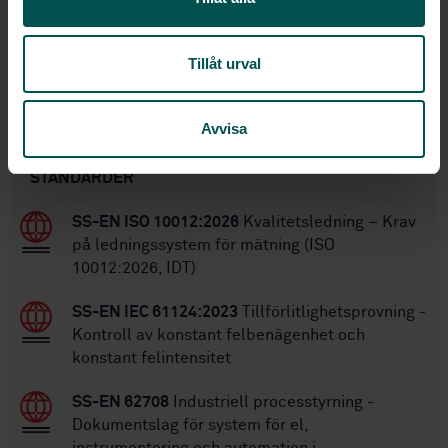
3
Utgåva:
2025-06-04
Fastställd:
Tillåt urval
295
Antal sidor:
Avvisa
Inom samma område
STANDARDER
SS-EN ISO 10012:2026
Kvalitetsledning – Krav
på ledningssystem för mätning (ISO
10012:2026, IDT)
SS-EN IEC 61124:2023
Tillförlitlighetsprovning -
Kontroll av konstant felbenägenhet och
konstant felintensitet
SS-EN 62708
Industriell processtyrning -
Dokumentslag för system för el,
instrumentering och automation i