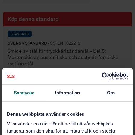
Köp denna standard
STANDARD
SVENSK STANDARD
· SS-EN 10222-5
Smide av stål för tryckkärlsändamål - Del 5:
Martensitiska, austenitiska och austenit-ferritiska
rostfria stål
Prenumerera på standarden - Läs mer
Pris:
1 097 SEK
Samtycke
Information
Om
Lägg i varukorgen
PDF
Denna webbplats använder cookies
Fler alternativ
Vi använder cookies för att se till att vår webbplats
fungerar som den ska, för att mäta trafik och stödja