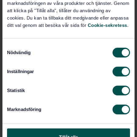
marknadsföringen av våra produkter och tjänster. Genom
Produktinformation
att klicka på "Tillåt alla", tillåter du användning av
cookies. Du kan ta tillbaka ditt medgivande eller anpassa
Svenska
Språk:
ditt val genom att besöka vår sida för
Cookie-sekretess
.
Rostfria stål och
Framtagen av:
trådprodukter, SIS/TK 135
Steel forgings for
Internationell titel:
S
pressure purposes - Part 5:
Nödvändig
a
Martensitic, austenitic and austenitic-
m
ferritic stainless steels
t
Inställningar
STD-30296
Artikelnummer:
y
1
Utgåva:
c
2000-06-30
Fastställd:
k
Statistik
e
17
Antal sidor:
s
SS-EN 10222-5
Finns även på:
Marknadsföring
v
SS 142375
,
SS 142338
,
SS
Ersätter:
a
142367
,
SS 142371
l
SS-EN 10222-5:2017
Ersätts av: