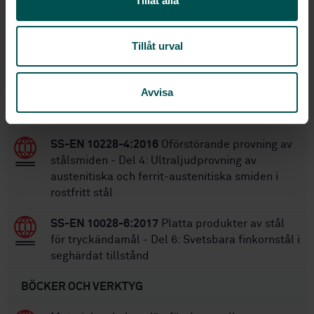
Tillåt alla
Inom samma område
Tillåt urval
STANDARDER
Avvisa
SS-EN 10213:2007+A1:2016
Gjutstål för
tryckkärlsändamål
SS-EN 10228-4:2016
Oförstörande provning av
stålsmiden - Del 4: Ultraljudprovning av
austenitiska och ferrit-austenitiska smiden i
rostfritt stål
SS-EN 10028-6:2017
Platta produkter av stål
för tryckändamål - Del 6: Svetsbara finkornstål i
seghärdat tillstånd
BÖCKER OCH VERKTYG