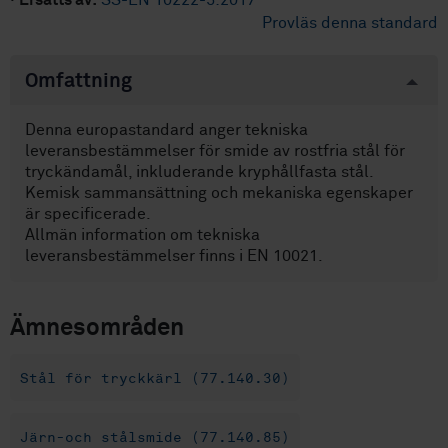
·
Ersätts av:
SS-EN 10222-5:2017
Provläs denna standard
Omfattning
Denna europastandard anger tekniska
leveransbestämmelser för smide av rostfria stål för
tryckändamål, inkluderande kryphållfasta stål.
Kemisk sammansättning och mekaniska egenskaper
är specificerade.
Allmän information om tekniska
leveransbestämmelser finns i EN 10021.
Ämnesområden
Stål för tryckkärl (77.140.30)
Järn-och stålsmide (77.140.85)