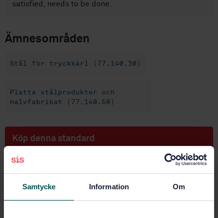
satisfied, needs to be done.
Ämnesområden
Stål för tryckkärl (77.140.30)
Platta stålprodukter och
halvfabrikat (77.140.50)
Köp denna standard
STANDARD
SVENSK STANDARD
· SS-EN 10028-1:2007
Samtycke
Information
Om
Platta produkter av stål för tryckbärande anordningar
- Del 1: Allmänna bestämmelser