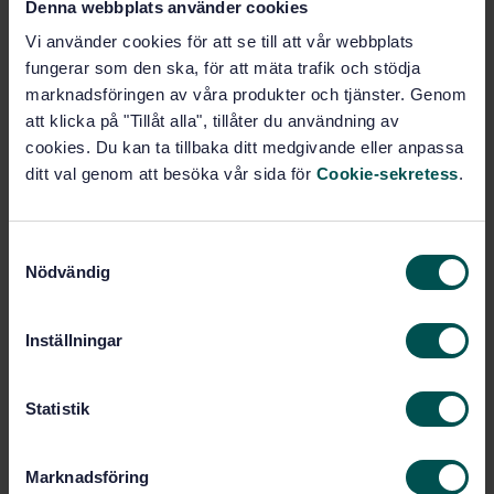
Denna webbplats använder cookies
Prenumerera på standarden - Läs mer
Vi använder cookies för att se till att vår webbplats
Pris:
1 784 SEK
fungerar som den ska, för att mäta trafik och stödja
Lägg i varukorgen
marknadsföringen av våra produkter och tjänster. Genom
PDF
att klicka på "Tillåt alla", tillåter du användning av
cookies. Du kan ta tillbaka ditt medgivande eller anpassa
Fler alternativ
ditt val genom att besöka vår sida för
Cookie-sekretess
.
Produktinformation
S
Nödvändig
a
Engelska
Språk:
m
Tryckkärlsstål, SIS/TK 137
Framtagen av:
t
Inställningar
Flat products made of
Internationell titel:
y
steels for pressure purposes - Part 1:
c
General requirements
k
Statistik
STD-64203
Artikelnummer:
e
s
3
Utgåva:
Marknadsföring
v