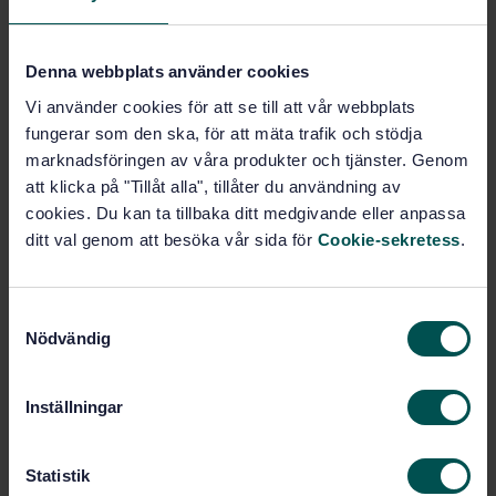
Prenumerera på standarden - Läs mer
Denna webbplats använder cookies
Pris:
1 250 SEK
Vi använder cookies för att se till att vår webbplats
Lägg i varukorgen
fungerar som den ska, för att mäta trafik och stödja
PDF
marknadsföringen av våra produkter och tjänster. Genom
att klicka på "Tillåt alla", tillåter du användning av
Fler alternativ
cookies. Du kan ta tillbaka ditt medgivande eller anpassa
ditt val genom att besöka vår sida för
Cookie-sekretess
.
Produktinformation
Engelska
S
Språk:
Nödvändig
a
Standardiseringsarbete utan
Framtagen av:
m
svenskt deltagande, SIS/TK 998
t
Hot rolled products of
Internationell titel:
Inställningar
y
structural steels - Part 6: Technical
delivery conditions for flat products of
c
high yield strength structural steels
k
Statistik
in the quenched and tempered condition