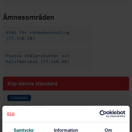
Ämnesområden
Stål för värmebehandling
(77.140.10)
Platta stålprodukter och
halvfabrikat (77.140.50)
Köp denna standard
STANDARD
SVENSK STANDARD
· SS-EN 10025-6:2019
Varmvalsade konstruktionsstål - Del 6: Tekniska
leveransbestämmelser för platta produkter av
höghållfast stål i seghärdat tillstånd
Samtycke
Information
Om