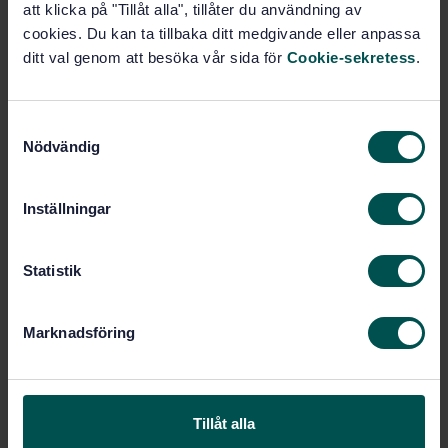
Fler alternativ
att klicka på "Tillåt alla", tillåter du användning av
cookies. Du kan ta tillbaka ditt medgivande eller anpassa
ditt val genom att besöka vår sida för
Cookie-sekretess
.
Produktinformation
Engelska
Språk:
S
Aluminium, SIS/TK 624/AG 01
Framtagen av:
Nödvändig
a
Aluminium and aluminium
Internationell titel:
m
alloys - Cold drawn rod/bar and tube -
t
Inställningar
Part 5: Rectangular bars, tolerances on
y
dimensions and form
c
STD-65616
Artikelnummer:
k
Statistik
2
e
Utgåva:
s
2008-03-31
Fastställd:
Marknadsföring
v
20
Antal sidor:
a
SS-EN 754-5
Ersätter:
l
Tillåt alla