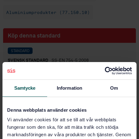
Aluminiumprodukter (77.150.10)
Köp denna standard
STANDARD
SVENSK STANDARD
· SS-EN 754-5:2008
Aluminium och aluminiumlegeringar - Kalldragen
stång och rör - Del 5: Plattstång, toleranser för
dimensioner och form
Samtycke
Information
Om
Prenumerera på standarden - Läs mer
Denna webbplats använder cookies
Pris:
789 SEK
Lägg i varukorgen
Vi använder cookies för att se till att vår webbplats
PDF
fungerar som den ska, för att mäta trafik och stödja
marknadsföringen av våra produkter och tjänster. Genom