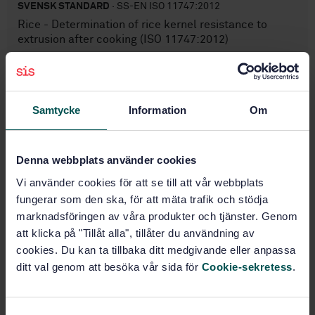
SVENSK STANDARD
· SS-EN ISO 11747:2012
Rice - Determination of rice kernel resistance to
extrusion after cooking (ISO 11747:2012)
Prenumerera på standarden - Läs mer
Pris:
1 630 SEK
Samtycke
Information
Om
Lägg i varukorgen
PDF
Denna webbplats använder cookies
Fler alternativ
Vi använder cookies för att se till att vår webbplats
fungerar som den ska, för att mäta trafik och stödja
marknadsföringen av våra produkter och tjänster. Genom
Produktinformation
att klicka på "Tillåt alla", tillåter du användning av
cookies. Du kan ta tillbaka ditt medgivande eller anpassa
Engelska
Språk:
ditt val genom att besöka vår sida för
Cookie-sekretess
.
Spannmål, SIS/TK 435/AG 04
Framtagen av:
Rice - Determination of
Internationell titel:
rice kernel resistance to extrusion